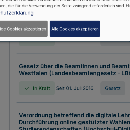
hen, die für die Verwendung der Seite zwingend erforderlich sind. Hi
Verordnung über die Wirtschaftsführu
hutzerklärung
Nordrhein-Westfalen (Hochschulwirtsc
HWFVO)
ige Cookies akzeptieren
Alle Cookies akzeptieren
In Kraft
Seit 11. Juli 2007
Verordnun
Gesetz über die Beamtinnen und Beamt
Westfalen (Landesbeamtengesetz - L
In Kraft
Seit 01. Juli 2016
Gesetz
Verordnung betreffend die digitale Leh
Durchführung online gestützter Wahlen
Studierendenschaften (Hochschul-Digi