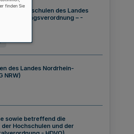
er finden Sie
ng der Hochschulen des Landes
haftsführungsverordnung – -
g
en des Landes Nordrhein-
BG NRW)
re sowie betreffend die
 der Hochschulen und der
talverordnung - HDVO)