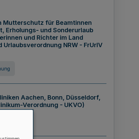
n Mutterschutz für Beamtinnen
it, Erholungs- und Sonderurlaub
rinnen und Richter im Land
nd Urlaubsverordnung NRW - FrUrlV
nung
liniken Aachen, Bonn, Düsseldorf,
klinikum-Verordnung - UKVO)
nung
zustimmen,