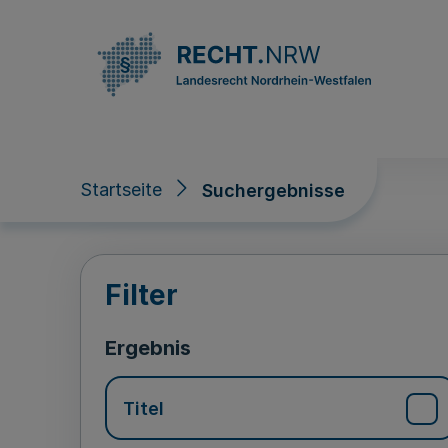
Direkt zum Inhalt
Startseite
Suchergebnisse
Suchergebnisse
Filter
Ergebnis
Titel