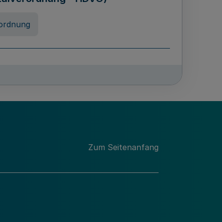
ordnung
rreneigenschaft und
schulen des Landes Nordrhein-
ng
Zum Seitenanfang
chschulabgaben
-VO)
nung