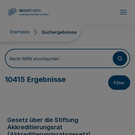
Direkt zum Inhalt
Startseite
Suchergebnisse
Suchergebnisse
Recht NRW durchsuchen
10415 Ergebnisse
Filter
Gesetz über die Stiftung
Akkreditierungsrat
(Akkreditierungsratsgesetz)