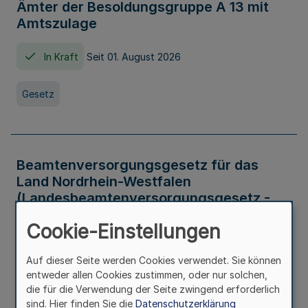
Ämter der Besoldungsgruppe A 13 mit
Amtszulage
In Kraft
Seit 01. August 2026
Gesetz
Beamtenversorgungsgesetz für das
Land Nordrhein-Westfalen
(Landesbeamtenversorgungsgesetz -
LBeamtVG NRW)
Cookie-Einstellungen
In Kraft
Seit 01. Juli 2016
Auf dieser Seite werden Cookies verwendet. Sie können
entweder allen Cookies zustimmen, oder nur solchen,
Gesetz
die für die Verwendung der Seite zwingend erforderlich
sind. Hier finden Sie die
Datenschutzerklärung