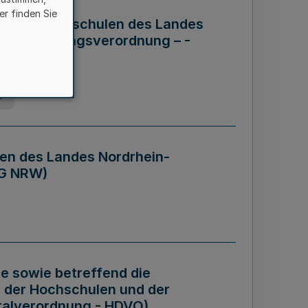
er finden Sie
ng der Hochschulen des Landes
haftsführungsverordnung – -
g
en des Landes Nordrhein-
BG NRW)
re sowie betreffend die
 der Hochschulen und der
talverordnung - HDVO)