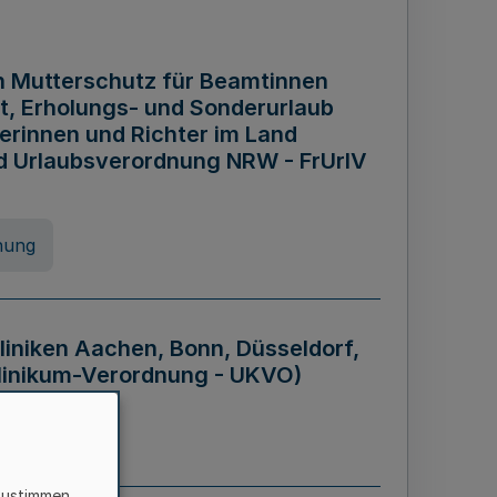
n Mutterschutz für Beamtinnen
it, Erholungs- und Sonderurlaub
rinnen und Richter im Land
nd Urlaubsverordnung NRW - FrUrlV
nung
liniken Aachen, Bonn, Düsseldorf,
klinikum-Verordnung - UKVO)
nung
zustimmen,