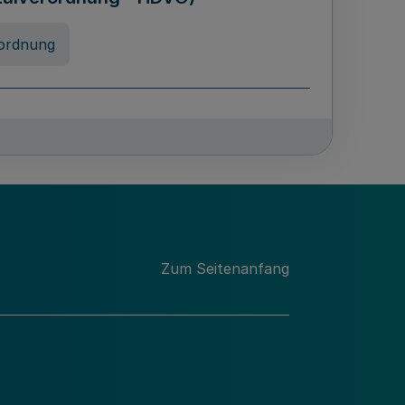
ordnung
rreneigenschaft und
schulen des Landes Nordrhein-
ng
Zum Seitenanfang
chschulabgaben
-VO)
nung