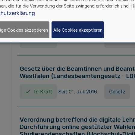
hen, die für die Verwendung der Seite zwingend erforderlich sind. Hi
Verordnung über die Wirtschaftsführu
hutzerklärung
Nordrhein-Westfalen (Hochschulwirtsc
HWFVO)
ige Cookies akzeptieren
Alle Cookies akzeptieren
In Kraft
Seit 11. Juli 2007
Verordnun
Gesetz über die Beamtinnen und Beamt
Westfalen (Landesbeamtengesetz - L
In Kraft
Seit 01. Juli 2016
Gesetz
Verordnung betreffend die digitale Leh
Durchführung online gestützter Wahlen
Studierendenschaften (Hochschul-Digi