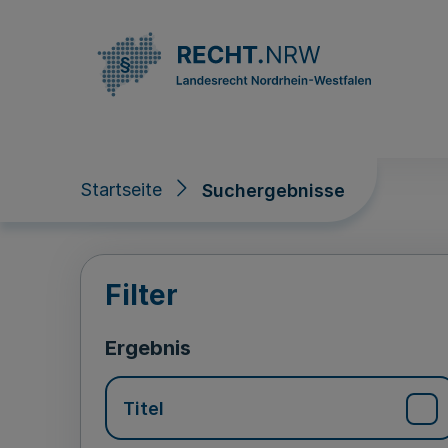
Direkt zum Inhalt
Startseite
Suchergebnisse
Suchergebnisse
Filter
Ergebnis
Titel