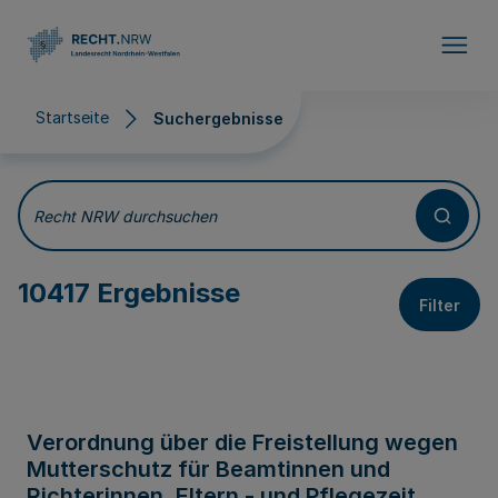
Direkt zum Inhalt
Startseite
Suchergebnisse
Suchergebnisse
Recht NRW durchsuchen
10417 Ergebnisse
Filter
Verordnung über die Freistellung wegen
Mutterschutz für Beamtinnen und
Richterinnen, Eltern - und Pflegezeit,