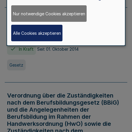
Nur notwendige Cookies akzeptieren
Gesetz über die Hochschulen des Landes
Nordrhein-Westfalen (Hochschulgesetz -
Alle Cookies akzeptieren
HG)
In Kraft
Seit 01. Oktober 2014
Gesetz
Verordnung über die Zuständigkeiten
nach dem Berufsbildungsgesetz (BBiG)
und die Angelegenheiten der
Berufsbildung im Rahmen der
Handwerksordnung (HwO) sowie die
Zuständigkeiten nach dem