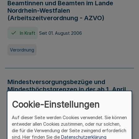
Beamtinnen und Beamten im Lande
Nordrhein-Westfalen
(Arbeitszeitverordnung - AZVO)
In Kraft
Seit 01. August 2006
Verordnung
Mindestversorgungsbezüge und
Mindesthöchstgrenzen in der ab 1. April
2026 maßgeblichen Höhe
Cookie-Einstellungen
In Kraft
Seit 31. Juli 2026
Auf dieser Seite werden Cookies verwendet. Sie können
entweder allen Cookies zustimmen, oder nur solchen,
Verwaltungsvorschrift
die für die Verwendung der Seite zwingend erforderlich
sind. Hier finden Sie die
Datenschutzerklärung