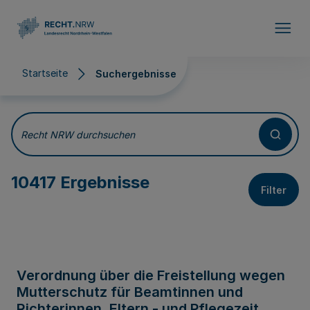
Direkt zum Inhalt
Startseite
Suchergebnisse
Suchergebnisse
Recht NRW durchsuchen
10417 Ergebnisse
Filter
Verordnung über die Freistellung wegen
Mutterschutz für Beamtinnen und
Richterinnen, Eltern - und Pflegezeit,