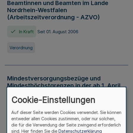
Beamtinnen und Beamten im Lande
Nordrhein-Westfalen
(Arbeitszeitverordnung - AZVO)
In Kraft
Seit 01. August 2006
Verordnung
Mindestversorgungsbezüge und
Mindesthöchstgrenzen in der ab 1. April
2026 maßgeblichen Höhe
Cookie-Einstellungen
In Kraft
Seit 31. Juli 2026
Auf dieser Seite werden Cookies verwendet. Sie können
entweder allen Cookies zustimmen, oder nur solchen,
Verwaltungsvorschrift
die für die Verwendung der Seite zwingend erforderlich
sind. Hier finden Sie die
Datenschutzerklärung