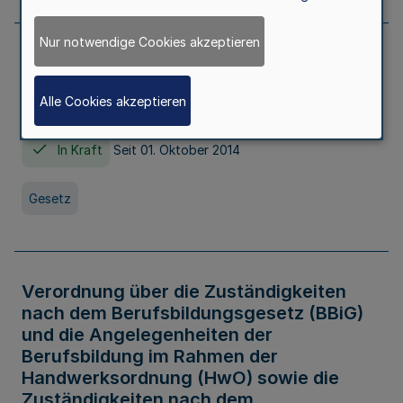
Nur notwendige Cookies akzeptieren
Gesetz über die Hochschulen des Landes
Nordrhein-Westfalen (Hochschulgesetz -
Alle Cookies akzeptieren
HG)
In Kraft
Seit 01. Oktober 2014
Gesetz
Verordnung über die Zuständigkeiten
nach dem Berufsbildungsgesetz (BBiG)
und die Angelegenheiten der
Berufsbildung im Rahmen der
Handwerksordnung (HwO) sowie die
Zuständigkeiten nach dem