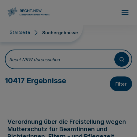
Direkt zum Inhalt
Startseite
Suchergebnisse
Suchergebnisse
Recht NRW durchsuchen
10417 Ergebnisse
Filter
Verordnung über die Freistellung wegen
Mutterschutz für Beamtinnen und
Richterinnen, Eltern - und Pflegezeit,