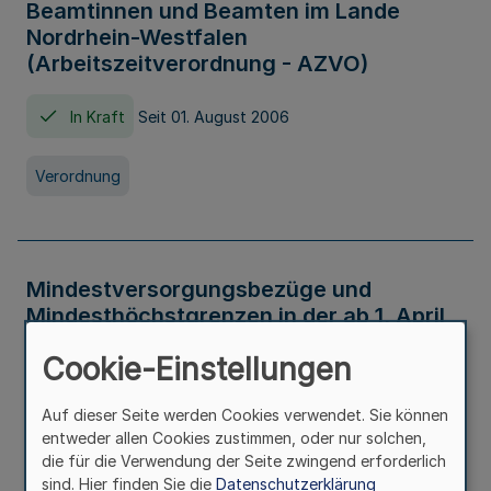
Beamtinnen und Beamten im Lande
Nordrhein-Westfalen
(Arbeitszeitverordnung - AZVO)
In Kraft
Seit 01. August 2006
Verordnung
Mindestversorgungsbezüge und
Mindesthöchstgrenzen in der ab 1. April
2026 maßgeblichen Höhe
Cookie-Einstellungen
In Kraft
Seit 31. Juli 2026
Auf dieser Seite werden Cookies verwendet. Sie können
entweder allen Cookies zustimmen, oder nur solchen,
Verwaltungsvorschrift
die für die Verwendung der Seite zwingend erforderlich
sind. Hier finden Sie die
Datenschutzerklärung