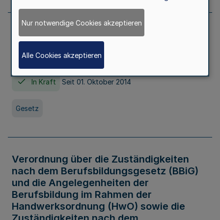
Nur notwendige Cookies akzeptieren
Gesetz über die Hochschulen des Landes
Nordrhein-Westfalen (Hochschulgesetz -
Alle Cookies akzeptieren
HG)
In Kraft
Seit 01. Oktober 2014
Gesetz
Verordnung über die Zuständigkeiten
nach dem Berufsbildungsgesetz (BBiG)
und die Angelegenheiten der
Berufsbildung im Rahmen der
Handwerksordnung (HwO) sowie die
Zuständigkeiten nach dem