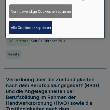
Nur notwendige Cookies akzeptieren
Gesetz über die Hochschulen des Landes
Nordrhein-Westfalen (Hochschulgesetz -
Alle Cookies akzeptieren
HG)
In Kraft
Seit 01. Oktober 2014
Gesetz
Verordnung über die Zuständigkeiten
nach dem Berufsbildungsgesetz (BBiG)
und die Angelegenheiten der
Berufsbildung im Rahmen der
Handwerksordnung (HwO) sowie die
Zuständigkeiten nach dem