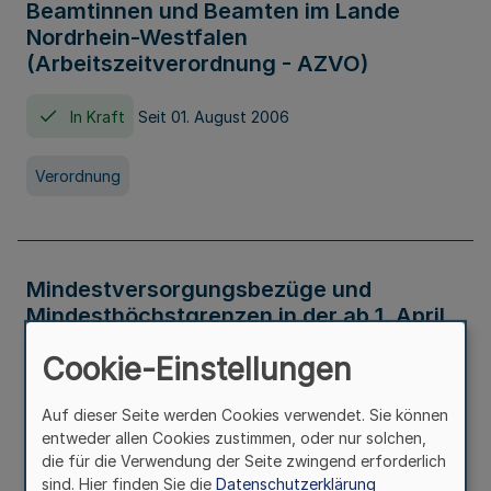
Beamtinnen und Beamten im Lande
Nordrhein-Westfalen
(Arbeitszeitverordnung - AZVO)
In Kraft
Seit 01. August 2006
Verordnung
Mindestversorgungsbezüge und
Mindesthöchstgrenzen in der ab 1. April
2026 maßgeblichen Höhe
Cookie-Einstellungen
In Kraft
Seit 31. Juli 2026
Auf dieser Seite werden Cookies verwendet. Sie können
entweder allen Cookies zustimmen, oder nur solchen,
Verwaltungsvorschrift
die für die Verwendung der Seite zwingend erforderlich
sind. Hier finden Sie die
Datenschutzerklärung