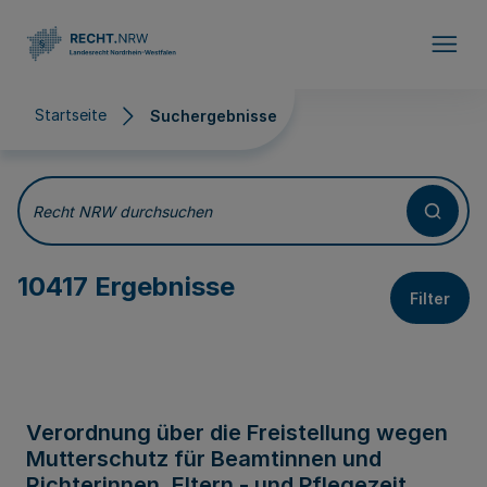
Direkt zum Inhalt
Startseite
Suchergebnisse
Suchergebnisse
Recht NRW durchsuchen
10417 Ergebnisse
Filter
Verordnung über die Freistellung wegen
Mutterschutz für Beamtinnen und
Richterinnen, Eltern - und Pflegezeit,