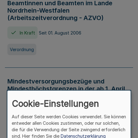
Beamtinnen und Beamten im Lande
Nordrhein-Westfalen
(Arbeitszeitverordnung - AZVO)
In Kraft
Seit 01. August 2006
Verordnung
Mindestversorgungsbezüge und
Mindesthöchstgrenzen in der ab 1. April
2026 maßgeblichen Höhe
Cookie-Einstellungen
In Kraft
Seit 31. Juli 2026
Auf dieser Seite werden Cookies verwendet. Sie können
entweder allen Cookies zustimmen, oder nur solchen,
Verwaltungsvorschrift
die für die Verwendung der Seite zwingend erforderlich
sind. Hier finden Sie die
Datenschutzerklärung