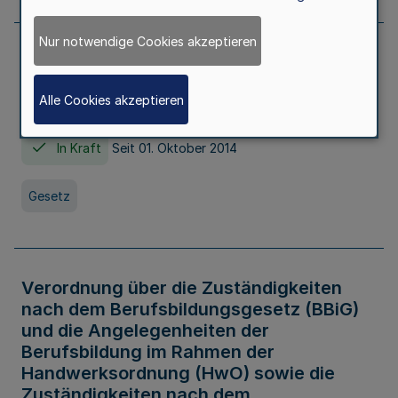
Nur notwendige Cookies akzeptieren
Gesetz über die Hochschulen des Landes
Nordrhein-Westfalen (Hochschulgesetz -
Alle Cookies akzeptieren
HG)
In Kraft
Seit 01. Oktober 2014
Gesetz
Verordnung über die Zuständigkeiten
nach dem Berufsbildungsgesetz (BBiG)
und die Angelegenheiten der
Berufsbildung im Rahmen der
Handwerksordnung (HwO) sowie die
Zuständigkeiten nach dem