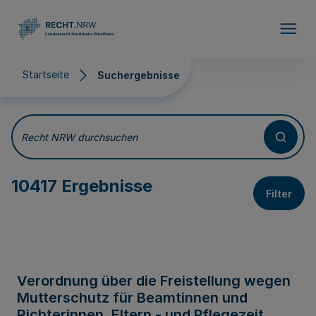
Direkt zum Inhalt
Startseite
Suchergebnisse
Suchergebnisse
Recht NRW durchsuchen
10417 Ergebnisse
Filter
Verordnung über die Freistellung wegen
Mutterschutz für Beamtinnen und
Richterinnen, Eltern - und Pflegezeit,