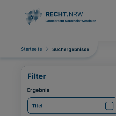
Direkt zum Inhalt
Startseite
Suchergebnisse
Suchergebnisse
Filter
Ergebnis
Titel