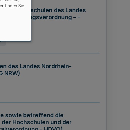
er finden Sie
ng der Hochschulen des Landes
haftsführungsverordnung – -
g
en des Landes Nordrhein-
BG NRW)
re sowie betreffend die
 der Hochschulen und der
talverordnung - HDVO)