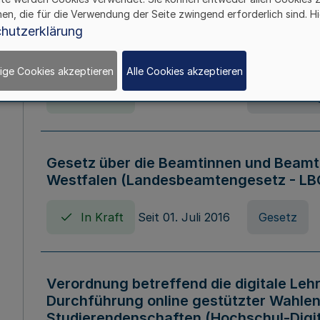
hen, die für die Verwendung der Seite zwingend erforderlich sind. Hi
Verordnung über die Wirtschaftsführu
hutzerklärung
Nordrhein-Westfalen (Hochschulwirtsc
HWFVO)
ige Cookies akzeptieren
Alle Cookies akzeptieren
In Kraft
Seit 11. Juli 2007
Verordnun
Gesetz über die Beamtinnen und Beamt
Westfalen (Landesbeamtengesetz - L
In Kraft
Seit 01. Juli 2016
Gesetz
Verordnung betreffend die digitale Leh
Durchführung online gestützter Wahlen
Studierendenschaften (Hochschul-Digi