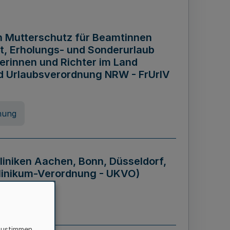
n Mutterschutz für Beamtinnen
it, Erholungs- und Sonderurlaub
rinnen und Richter im Land
nd Urlaubsverordnung NRW - FrUrlV
nung
liniken Aachen, Bonn, Düsseldorf,
klinikum-Verordnung - UKVO)
nung
zustimmen,