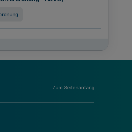
ordnung
rreneigenschaft und
schulen des Landes Nordrhein-
ng
Zum Seitenanfang
chschulabgaben
-VO)
nung