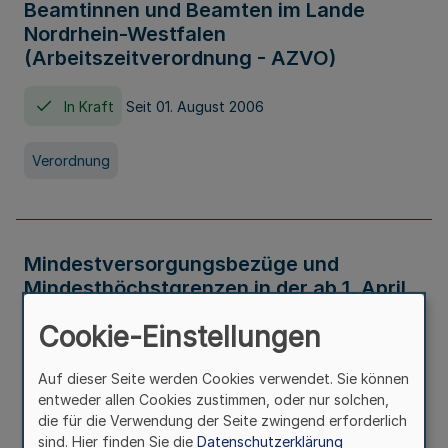
Beamtinnen und Beamten im Lande
Nordrhein-Westfalen
(Arbeitszeitverordnung - AZVO)
In Kraft
Seit 01. August 2006
Verordnung
Mindestversorgungsbezüge und
Mindesthöchstgrenzen in der ab 1. April
2026 maßgeblichen Höhe
Cookie-Einstellungen
In Kraft
Seit 31. Juli 2026
Auf dieser Seite werden Cookies verwendet. Sie können
entweder allen Cookies zustimmen, oder nur solchen,
Verwaltungsvorschrift
die für die Verwendung der Seite zwingend erforderlich
sind. Hier finden Sie die
Datenschutzerklärung