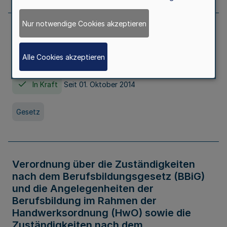
Nur notwendige Cookies akzeptieren
Gesetz über die Hochschulen des Landes
Nordrhein-Westfalen (Hochschulgesetz -
Alle Cookies akzeptieren
HG)
In Kraft
Seit 01. Oktober 2014
Gesetz
Verordnung über die Zuständigkeiten
nach dem Berufsbildungsgesetz (BBiG)
und die Angelegenheiten der
Berufsbildung im Rahmen der
Handwerksordnung (HwO) sowie die
Zuständigkeiten nach dem