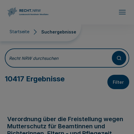
Direkt zum Inhalt
Startseite
Suchergebnisse
Suchergebnisse
Recht NRW durchsuchen
10417 Ergebnisse
Filter
Verordnung über die Freistellung wegen
Mutterschutz für Beamtinnen und
Richterinnen, Eltern - und Pflegezeit,