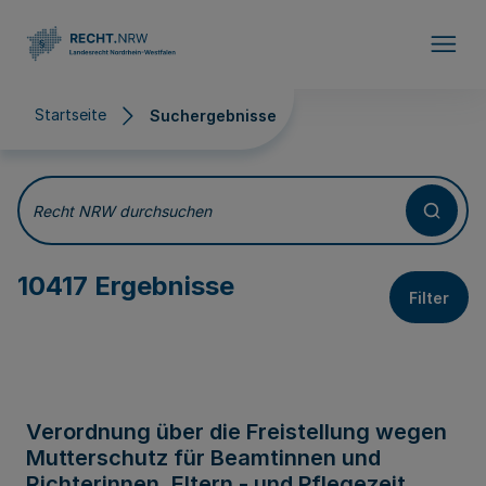
Direkt zum Inhalt
Startseite
Suchergebnisse
Suchergebnisse
Recht NRW durchsuchen
10417 Ergebnisse
Filter
Verordnung über die Freistellung wegen
Mutterschutz für Beamtinnen und
Richterinnen, Eltern - und Pflegezeit,