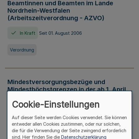
Beamtinnen und Beamten im Lande
Nordrhein-Westfalen
(Arbeitszeitverordnung - AZVO)
In Kraft
Seit 01. August 2006
Verordnung
Mindestversorgungsbezüge und
Mindesthöchstgrenzen in der ab 1. April
2026 maßgeblichen Höhe
Cookie-Einstellungen
In Kraft
Seit 31. Juli 2026
Auf dieser Seite werden Cookies verwendet. Sie können
entweder allen Cookies zustimmen, oder nur solchen,
Verwaltungsvorschrift
die für die Verwendung der Seite zwingend erforderlich
sind. Hier finden Sie die
Datenschutzerklärung