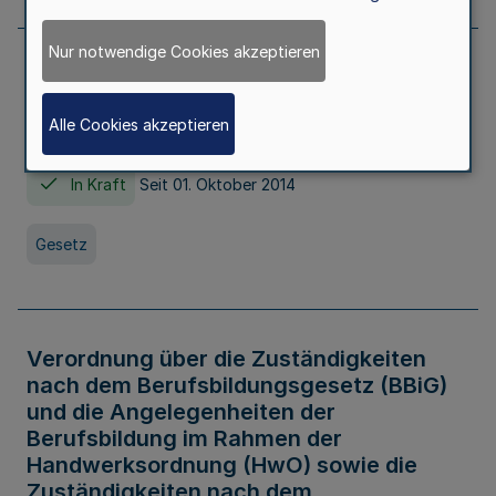
Nur notwendige Cookies akzeptieren
Gesetz über die Hochschulen des Landes
Nordrhein-Westfalen (Hochschulgesetz -
Alle Cookies akzeptieren
HG)
In Kraft
Seit 01. Oktober 2014
Gesetz
Verordnung über die Zuständigkeiten
nach dem Berufsbildungsgesetz (BBiG)
und die Angelegenheiten der
Berufsbildung im Rahmen der
Handwerksordnung (HwO) sowie die
Zuständigkeiten nach dem