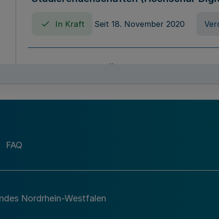
In Kraft
Seit 18. November 2020
Ver
Verordnung zur Übertragung der Bauhe
Eigentümerverantwortung auf die Hoch
Westfalen
In Kraft
Seit 08. Mai 2026
Verordnu
FAQ
Verordnung über die Erhebung von Ho
(Hochschulabgabenverordnung - HAbg
andes Nordrhein-Westfalen
In Kraft
Seit 26. August 2015
Verord