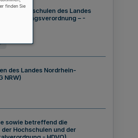
er finden Sie
ng der Hochschulen des Landes
haftsführungsverordnung – -
g
en des Landes Nordrhein-
BG NRW)
re sowie betreffend die
 der Hochschulen und der
talverordnung - HDVO)