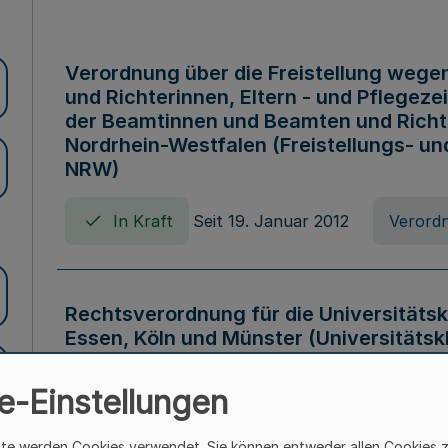
Verordnung über die Freistellung wege
und Richterinnen, Eltern - und Pflegeze
der Beamtinnen und Beamten und Richte
Nordrhein-Westfalen (Freistellungs- u
NRW)
In Kraft
Seit 19. Januar 2012
Verord
Rechtsverordnung für die Universitätsk
Essen, Köln und Münster (Universitäts
In Kraft
Seit 01. Januar 2008
Verord
e-Einstellungen
ite werden Cookies verwendet. Sie können entweder allen Cookies 