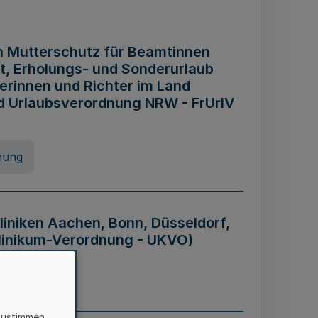
n Mutterschutz für Beamtinnen
it, Erholungs- und Sonderurlaub
rinnen und Richter im Land
nd Urlaubsverordnung NRW - FrUrlV
nung
liniken Aachen, Bonn, Düsseldorf,
klinikum-Verordnung - UKVO)
nung
zustimmen,