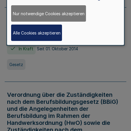
Nur notwendige Cookies akzeptieren
Gesetz über die Hochschulen des Landes
Nordrhein-Westfalen (Hochschulgesetz -
Alle Cookies akzeptieren
HG)
In Kraft
Seit 01. Oktober 2014
Gesetz
Verordnung über die Zuständigkeiten
nach dem Berufsbildungsgesetz (BBiG)
und die Angelegenheiten der
Berufsbildung im Rahmen der
Handwerksordnung (HwO) sowie die
Zuständigkeiten nach dem