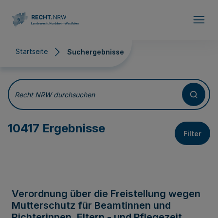
Direkt zum Inhalt
Startseite
Suchergebnisse
Suchergebnisse
Recht NRW durchsuchen
10417 Ergebnisse
Filter
Verordnung über die Freistellung wegen
Mutterschutz für Beamtinnen und
Richterinnen, Eltern - und Pflegezeit,