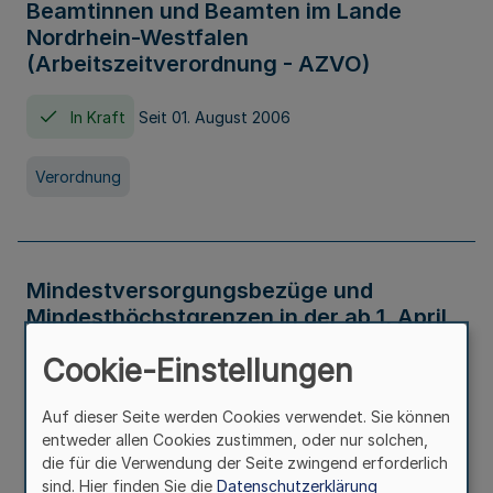
Beamtinnen und Beamten im Lande
Nordrhein-Westfalen
(Arbeitszeitverordnung - AZVO)
In Kraft
Seit 01. August 2006
Verordnung
Mindestversorgungsbezüge und
Mindesthöchstgrenzen in der ab 1. April
2026 maßgeblichen Höhe
Cookie-Einstellungen
In Kraft
Seit 31. Juli 2026
Auf dieser Seite werden Cookies verwendet. Sie können
entweder allen Cookies zustimmen, oder nur solchen,
Verwaltungsvorschrift
die für die Verwendung der Seite zwingend erforderlich
sind. Hier finden Sie die
Datenschutzerklärung