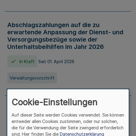
Abschlagszahlungen auf die zu
erwartende Anpassung der Dienst- und
Versorgungsbezüge sowie der
Unterhaltsbeihilfen im Jahr 2026
In Kraft
Seit 01. April 2026
Verwaltungsvorschrift
Cookie-Einstellungen
Richtlinie zur Gewährung von
Auf dieser Seite werden Cookies verwendet. Sie können
Zuwendungen für Maßnahmen zur
entweder allen Cookies zustimmen, oder nur solchen,
Stärkung der alltagsintegrierten
die für die Verwendung der Seite zwingend erforderlich
sprachlichen Bildungsarbeit in
sind. Hier finden Sie die
Datenschutzerklärung