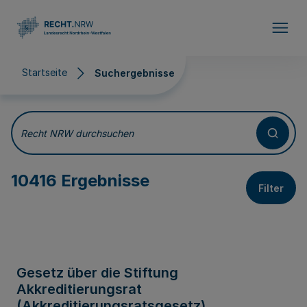
Direkt zum Inhalt
Startseite
Suchergebnisse
Suchergebnisse
Recht NRW durchsuchen
10416 Ergebnisse
Filter
Gesetz über die Stiftung
Akkreditierungsrat
(Akkreditierungsratsgesetz)