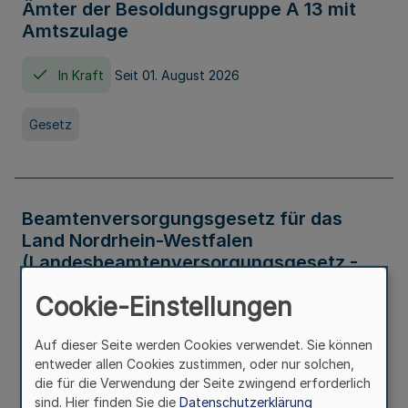
Ämter der Besoldungsgruppe A 13 mit
Amtszulage
In Kraft
Seit 01. August 2026
Gesetz
Beamtenversorgungsgesetz für das
Land Nordrhein-Westfalen
(Landesbeamtenversorgungsgesetz -
LBeamtVG NRW)
Cookie-Einstellungen
In Kraft
Seit 01. Juli 2016
Auf dieser Seite werden Cookies verwendet. Sie können
entweder allen Cookies zustimmen, oder nur solchen,
Gesetz
die für die Verwendung der Seite zwingend erforderlich
sind. Hier finden Sie die
Datenschutzerklärung