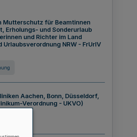
n Mutterschutz für Beamtinnen
it, Erholungs- und Sonderurlaub
rinnen und Richter im Land
nd Urlaubsverordnung NRW - FrUrlV
nung
liniken Aachen, Bonn, Düsseldorf,
klinikum-Verordnung - UKVO)
nung
zustimmen,