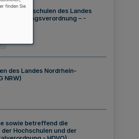
er finden Sie
ng der Hochschulen des Landes
haftsführungsverordnung – -
g
en des Landes Nordrhein-
BG NRW)
re sowie betreffend die
 der Hochschulen und der
talverordnung - HDVO)