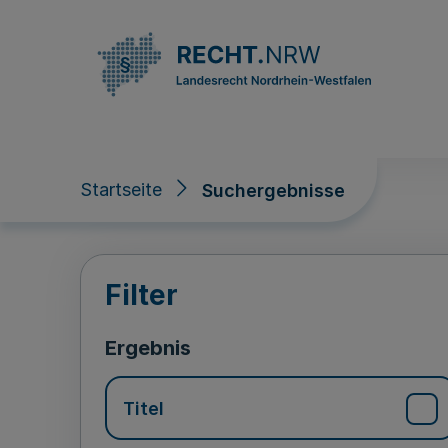
Direkt zum Inhalt
Startseite
Suchergebnisse
Suchergebnisse
Filter
Ergebnis
Titel