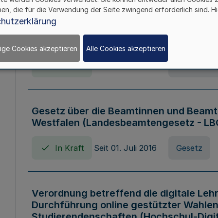
hen, die für die Verwendung der Seite zwingend erforderlich sind. Hi
Verordnung über die Wirtschaftsführu
hutzerklärung
Nordrhein-Westfalen (Hochschulwirtsc
HWFVO)
ige Cookies akzeptieren
Alle Cookies akzeptieren
In Kraft
Seit 11. Juli 2007
Verordnun
Gesetz über die Beamtinnen und Beamt
Westfalen (Landesbeamtengesetz - L
In Kraft
Seit 01. Juli 2016
Gesetz
Verordnung betreffend die digitale Leh
Durchführung online gestützter Wahlen
Studierendenschaften (Hochschul-Digi