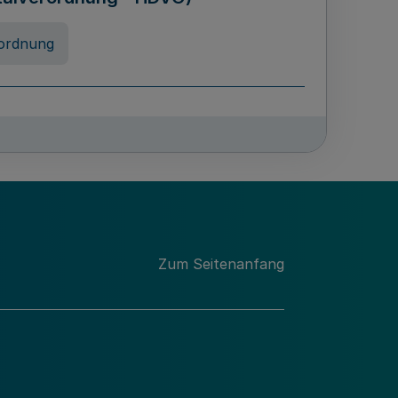
ordnung
rreneigenschaft und
schulen des Landes Nordrhein-
ng
Zum Seitenanfang
chschulabgaben
-VO)
nung