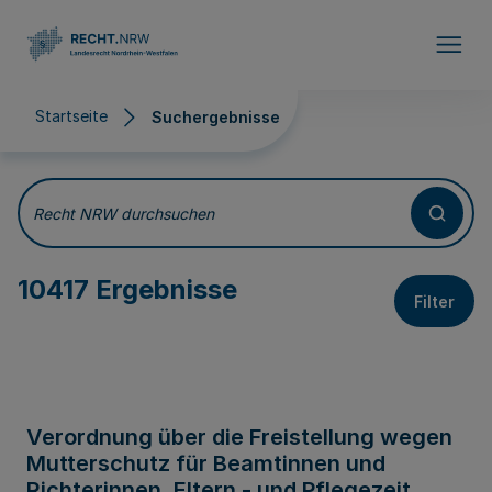
Direkt zum Inhalt
Startseite
Suchergebnisse
Suchergebnisse
Recht NRW durchsuchen
10417 Ergebnisse
Filter
Verordnung über die Freistellung wegen
Mutterschutz für Beamtinnen und
Richterinnen, Eltern - und Pflegezeit,