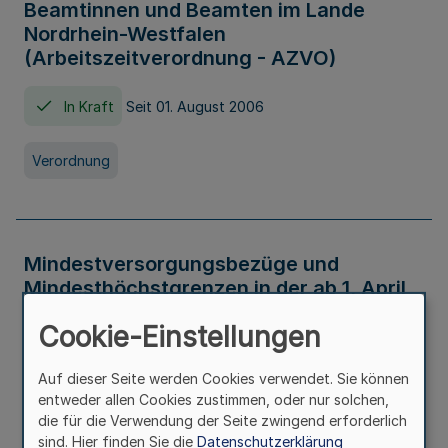
Beamtinnen und Beamten im Lande
Nordrhein-Westfalen
(Arbeitszeitverordnung - AZVO)
In Kraft
Seit 01. August 2006
Verordnung
Mindestversorgungsbezüge und
Mindesthöchstgrenzen in der ab 1. April
2026 maßgeblichen Höhe
Cookie-Einstellungen
In Kraft
Seit 31. Juli 2026
Auf dieser Seite werden Cookies verwendet. Sie können
entweder allen Cookies zustimmen, oder nur solchen,
Verwaltungsvorschrift
die für die Verwendung der Seite zwingend erforderlich
sind. Hier finden Sie die
Datenschutzerklärung