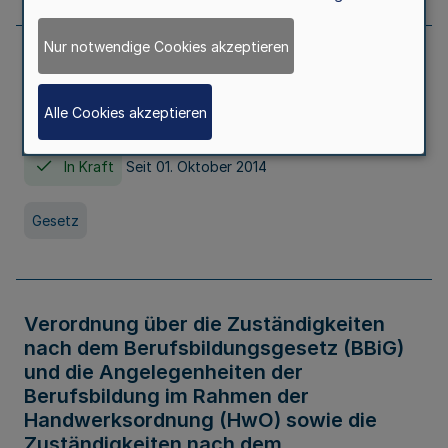
Nur notwendige Cookies akzeptieren
Gesetz über die Hochschulen des Landes
Nordrhein-Westfalen (Hochschulgesetz -
Alle Cookies akzeptieren
HG)
In Kraft
Seit 01. Oktober 2014
Gesetz
Verordnung über die Zuständigkeiten
nach dem Berufsbildungsgesetz (BBiG)
und die Angelegenheiten der
Berufsbildung im Rahmen der
Handwerksordnung (HwO) sowie die
Zuständigkeiten nach dem