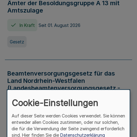
Ämter der Besoldungsgruppe A 13 mit
Amtszulage
In Kraft
Seit 01. August 2026
Gesetz
Beamtenversorgungsgesetz für das
Land Nordrhein-Westfalen
(Landesbeamtenversorgungsgesetz -
LBeamtVG NRW)
Cookie-Einstellungen
In Kraft
Seit 01. Juli 2016
Auf dieser Seite werden Cookies verwendet. Sie können
entweder allen Cookies zustimmen, oder nur solchen,
Gesetz
die für die Verwendung der Seite zwingend erforderlich
sind. Hier finden Sie die
Datenschutzerklärung