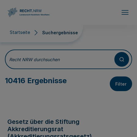
Direkt zum Inhalt
Startseite
Suchergebnisse
Suchergebnisse
Recht NRW durchsuchen
10416 Ergebnisse
Filter
Gesetz über die Stiftung
Akkreditierungsrat
(Akkreditierungsratsgesetz)