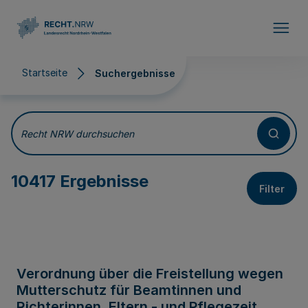
Direkt zum Inhalt
Startseite
Suchergebnisse
Suchergebnisse
Recht NRW durchsuchen
10417 Ergebnisse
Filter
Verordnung über die Freistellung wegen
Mutterschutz für Beamtinnen und
Richterinnen, Eltern - und Pflegezeit,