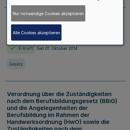
Nur notwendige Cookies akzeptieren
Gesetz über die Hochschulen des Landes
Nordrhein-Westfalen (Hochschulgesetz -
Alle Cookies akzeptieren
HG)
In Kraft
Seit 01. Oktober 2014
Gesetz
Verordnung über die Zuständigkeiten
nach dem Berufsbildungsgesetz (BBiG)
und die Angelegenheiten der
Berufsbildung im Rahmen der
Handwerksordnung (HwO) sowie die
Zuständigkeiten nach dem