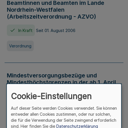
Beamtinnen und Beamten im Lande
Nordrhein-Westfalen
(Arbeitszeitverordnung - AZVO)
In Kraft
Seit 01. August 2006
Verordnung
Mindestversorgungsbezüge und
Mindesthöchstgrenzen in der ab 1. April
2026 maßgeblichen Höhe
Cookie-Einstellungen
In Kraft
Seit 31. Juli 2026
Auf dieser Seite werden Cookies verwendet. Sie können
entweder allen Cookies zustimmen, oder nur solchen,
Verwaltungsvorschrift
die für die Verwendung der Seite zwingend erforderlich
sind. Hier finden Sie die
Datenschutzerklärung