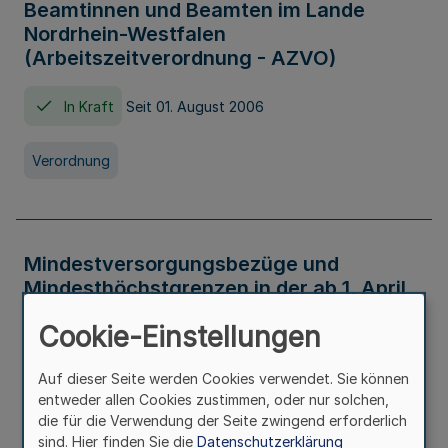
Beamtinnen und Beamten im Lande
Nordrhein-Westfalen
(Arbeitszeitverordnung - AZVO)
In Kraft
Seit 01. August 2006
Verordnung
Mindestversorgungsbezüge und
Mindesthöchstgrenzen in der ab 1. April
2026 maßgeblichen Höhe
Cookie-Einstellungen
In Kraft
Seit 31. Juli 2026
Auf dieser Seite werden Cookies verwendet. Sie können
entweder allen Cookies zustimmen, oder nur solchen,
Verwaltungsvorschrift
die für die Verwendung der Seite zwingend erforderlich
sind. Hier finden Sie die
Datenschutzerklärung