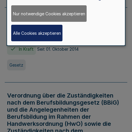
Nur notwendige Cookies akzeptieren
Gesetz über die Hochschulen des Landes
Nordrhein-Westfalen (Hochschulgesetz -
Alle Cookies akzeptieren
HG)
In Kraft
Seit 01. Oktober 2014
Gesetz
Verordnung über die Zuständigkeiten
nach dem Berufsbildungsgesetz (BBiG)
und die Angelegenheiten der
Berufsbildung im Rahmen der
Handwerksordnung (HwO) sowie die
Zuständigkeiten nach dem