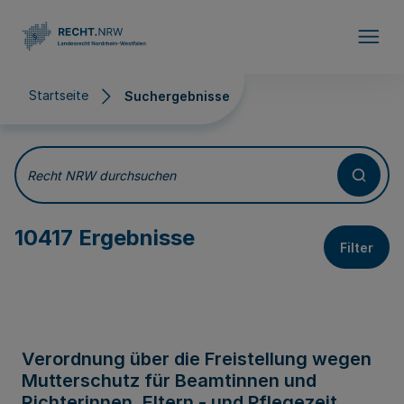
Direkt zum Inhalt
Startseite
Suchergebnisse
Suchergebnisse
Recht NRW durchsuchen
10417 Ergebnisse
Filter
Verordnung über die Freistellung wegen
Mutterschutz für Beamtinnen und
Richterinnen, Eltern - und Pflegezeit,