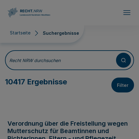
Direkt zum Inhalt
Startseite
Suchergebnisse
Suchergebnisse
Recht NRW durchsuchen
10417 Ergebnisse
Filter
Verordnung über die Freistellung wegen
Mutterschutz für Beamtinnen und
Richterinnen, Eltern - und Pflegezeit,