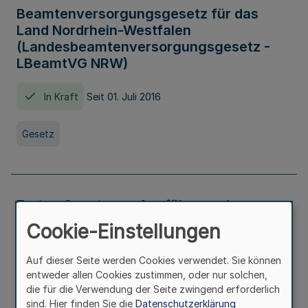
Beamtenversorgungsgesetz für das
Land Nordrhein-Westfalen
(Landesbeamtenversorgungsgesetz -
LBeamtVG NRW)
In Kraft
Seit 01. Juli 2016
Gesetz
Erstes Gesetz zur Ausführung des
Kinder- und Jugendhilfegesetzes - AG -
Cookie-Einstellungen
KJHG -
Auf dieser Seite werden Cookies verwendet. Sie können
In Kraft
Seit 01. Januar 1991
entweder allen Cookies zustimmen, oder nur solchen,
die für die Verwendung der Seite zwingend erforderlich
sind. Hier finden Sie die
Datenschutzerklärung