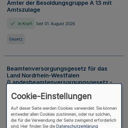
Ämter der Besoldungsgruppe A 13 mit
Amtszulage
In Kraft
Seit 01. August 2026
Gesetz
Beamtenversorgungsgesetz für das
Land Nordrhein-Westfalen
(Landesbeamtenversorgungsgesetz -
LBeamtVG NRW)
Cookie-Einstellungen
In Kraft
Seit 01. Juli 2016
Auf dieser Seite werden Cookies verwendet. Sie können
entweder allen Cookies zustimmen, oder nur solchen,
Gesetz
die für die Verwendung der Seite zwingend erforderlich
sind. Hier finden Sie die
Datenschutzerklärung