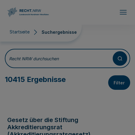
Direkt zum Inhalt
Startseite
Suchergebnisse
Suchergebnisse
Recht NRW durchsuchen
10415 Ergebnisse
Filter
Gesetz über die Stiftung
Akkreditierungsrat
(Akkreditierungsratsgesetz)