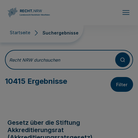
Direkt zum Inhalt
Startseite
Suchergebnisse
Suchergebnisse
Recht NRW durchsuchen
10415 Ergebnisse
Filter
Gesetz über die Stiftung
Akkreditierungsrat
(Akkreditierungsratsgesetz)