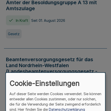
Ämter der Besoldungsgruppe A 13 mit
Amtszulage
In Kraft
Seit 01. August 2026
Gesetz
Beamtenversorgungsgesetz für das
Land Nordrhein-Westfalen
(Landesbeamtenversorgungsgesetz -
LBeamtVG NRW)
Cookie-Einstellungen
In Kraft
Seit 01. Juli 2016
Auf dieser Seite werden Cookies verwendet. Sie können
entweder allen Cookies zustimmen, oder nur solchen,
Gesetz
die für die Verwendung der Seite zwingend erforderlich
sind. Hier finden Sie die
Datenschutzerklärung