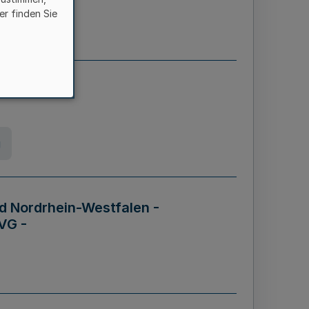
er finden Sie
etz
g
d Nordrhein-Westfalen -
VG -