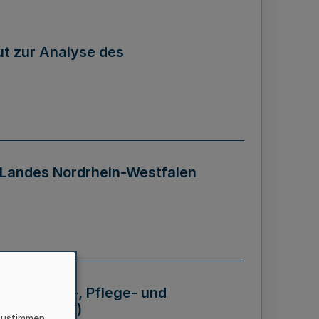
tut zur Analyse des
 Landes Nordrhein-Westfalen
Krankheits-, Pflege- und
 - BVO NRW)
zustimmen,