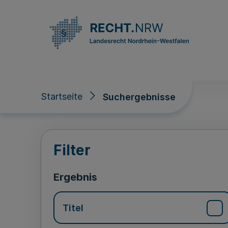
Direkt zum Inhalt
Startseite
Suchergebnisse
Suchergebnisse
Filter
Ergebnis
Titel