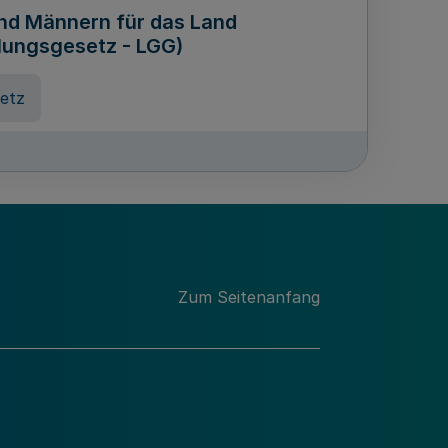
und Männern für das Land
lungsgesetz - LGG)
etz
des für Wissenschaft
Nordrhein-Westfalen
nung
Zum Seitenanfang
hschule Rheinland-Westfalen-
etz