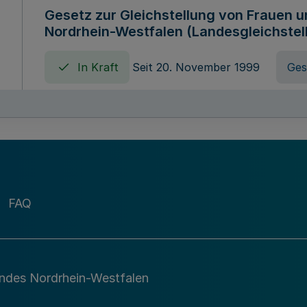
Gesetz zur Gleichstellung von Frauen 
Nordrhein-Westfalen (Landesgleichstel
In Kraft
Seit 20. November 1999
Ges
Gebührenordnung für Amtshandlungen 
zuständigen Ministeriums des Landes 
In Kraft
Seit 09. Januar 2016
Verord
FAQ
Gesetz über die Evangelische Fachhoc
Lippe
andes Nordrhein-Westfalen
In Kraft
Seit 29. Dezember 1987
Ges