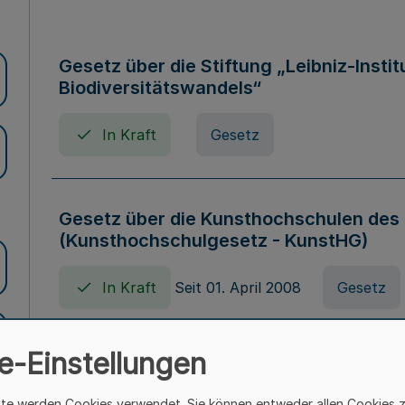
Gesetz über die Stiftung „Leibniz-Insti
Biodiversitätswandels“
In Kraft
Gesetz
Gesetz über die Kunsthochschulen des
(Kunsthochschulgesetz - KunstHG)
In Kraft
Seit 01. April 2008
Gesetz
e-Einstellungen
Verordnung über Beihilfen in Geburts-, 
Todesfällen (Beihilfenverordnung NRW
ite werden Cookies verwendet. Sie können entweder allen Cookies 