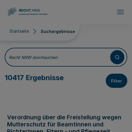
Direkt zum Inhalt
Startseite
Suchergebnisse
Suchergebnisse
Recht NRW durchsuchen
10417 Ergebnisse
Filter
Verordnung über die Freistellung wegen
Mutterschutz für Beamtinnen und
Richterinnen, Eltern - und Pflegezeit,