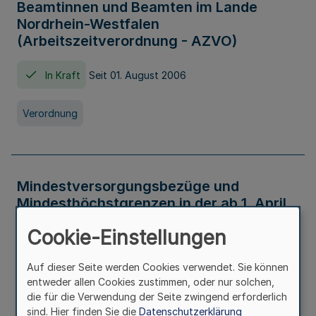
Beamtinnen und Beamten im Lande
Nordrhein-Westfalen
(Arbeitszeitverordnung - AZVO)
In Kraft
Seit 01. August 2006
Verordnung
Mindestversorgungsbezüge und
Mindesthöchstgrenzen in der ab 1. April
2026 maßgeblichen Höhe
Cookie-Einstellungen
In Kraft
Seit 31. Juli 2026
Auf dieser Seite werden Cookies verwendet. Sie können
entweder allen Cookies zustimmen, oder nur solchen,
Verwaltungsvorschrift
die für die Verwendung der Seite zwingend erforderlich
sind. Hier finden Sie die
Datenschutzerklärung