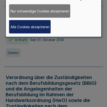
Nur notwendige Cookies akzeptieren
Gesetz über die Hochschulen des Landes
Nordrhein-Westfalen (Hochschulgesetz -
Alle Cookies akzeptieren
HG)
In Kraft
Seit 01. Oktober 2014
Gesetz
Verordnung über die Zuständigkeiten
nach dem Berufsbildungsgesetz (BBiG)
und die Angelegenheiten der
Berufsbildung im Rahmen der
Handwerksordnung (HwO) sowie die
Zuständigkeiten nach dem