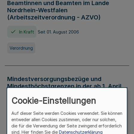
Beamtinnen und Beamten im Lande
Nordrhein-Westfalen
(Arbeitszeitverordnung - AZVO)
In Kraft
Seit 01. August 2006
Verordnung
Mindestversorgungsbezüge und
Mindesthöchstgrenzen in der ab 1. April
2026 maßgeblichen Höhe
Cookie-Einstellungen
In Kraft
Seit 31. Juli 2026
Auf dieser Seite werden Cookies verwendet. Sie können
entweder allen Cookies zustimmen, oder nur solchen,
Verwaltungsvorschrift
die für die Verwendung der Seite zwingend erforderlich
sind. Hier finden Sie die
Datenschutzerklärung