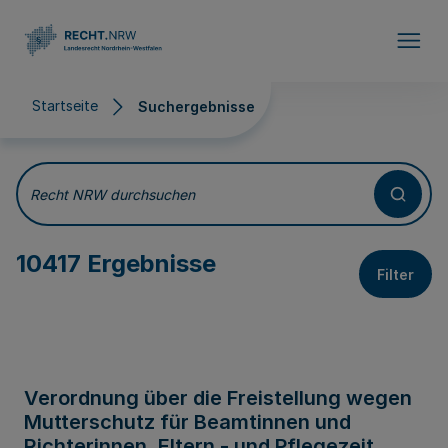
Direkt zum Inhalt
Startseite
Suchergebnisse
Suchergebnisse
Recht NRW durchsuchen
10417 Ergebnisse
Filter
Verordnung über die Freistellung wegen
Mutterschutz für Beamtinnen und
Richterinnen, Eltern - und Pflegezeit,