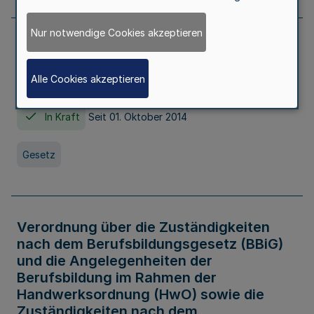
Nur notwendige Cookies akzeptieren
Gesetz über die Hochschulen des Landes
Nordrhein-Westfalen (Hochschulgesetz -
Alle Cookies akzeptieren
HG)
In Kraft
Seit 01. Oktober 2014
Gesetz
Verordnung über die Zuständigkeiten
nach dem Berufsbildungsgesetz (BBiG)
und die Angelegenheiten der
Berufsbildung im Rahmen der
Handwerksordnung (HwO) sowie die
Zuständigkeiten nach dem