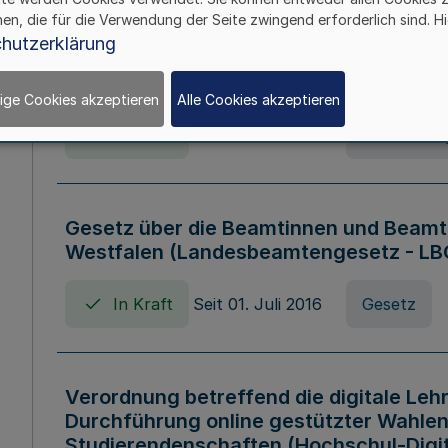
hen, die für die Verwendung der Seite zwingend erforderlich sind. Hi
Verordnung über die Wirtschaftsführu
hutzerklärung
Nordrhein-Westfalen (Hochschulwirtsc
HWFVO)
ige Cookies akzeptieren
Alle Cookies akzeptieren
In Kraft
Seit 11. Juli 2007
Verordnun
Gesetz über die Beamtinnen und Beamt
Westfalen (Landesbeamtengesetz - L
In Kraft
Seit 01. Juli 2016
Gesetz
Verordnung betreffend die digitale Leh
Durchführung online gestützter Wahlen
Studierendenschaften (Hochschul-Digi