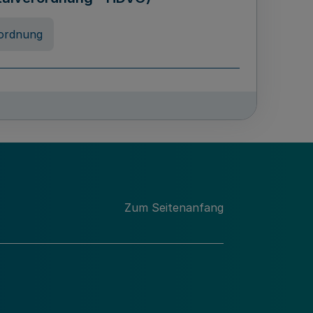
ordnung
rreneigenschaft und
schulen des Landes Nordrhein-
ng
Zum Seitenanfang
chschulabgaben
-VO)
nung