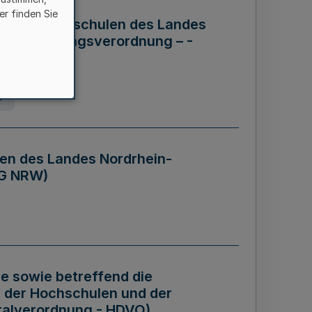
er finden Sie
ng der Hochschulen des Landes
haftsführungsverordnung – -
g
en des Landes Nordrhein-
BG NRW)
re sowie betreffend die
 der Hochschulen und der
talverordnung - HDVO)