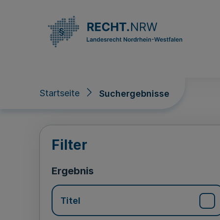
Direkt zum Inhalt
Startseite
Suchergebnisse
Suchergebnisse
Filter
Ergebnis
Titel