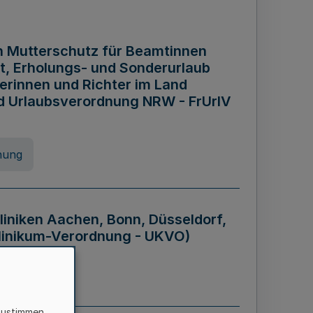
n Mutterschutz für Beamtinnen
it, Erholungs- und Sonderurlaub
rinnen und Richter im Land
nd Urlaubsverordnung NRW - FrUrlV
nung
liniken Aachen, Bonn, Düsseldorf,
klinikum-Verordnung - UKVO)
nung
zustimmen,