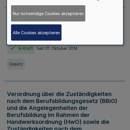
Nur notwendige Cookies akzeptieren
Gesetz über die Hochschulen des Landes
Nordrhein-Westfalen (Hochschulgesetz -
Alle Cookies akzeptieren
HG)
In Kraft
Seit 01. Oktober 2014
Gesetz
Verordnung über die Zuständigkeiten
nach dem Berufsbildungsgesetz (BBiG)
und die Angelegenheiten der
Berufsbildung im Rahmen der
Handwerksordnung (HwO) sowie die
Zuständigkeiten nach dem