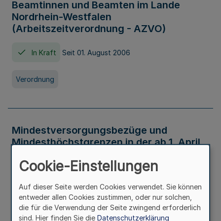
Beamtinnen und Beamten im Lande
Nordrhein-Westfalen
(Arbeitszeitverordnung - AZVO)
In Kraft
Seit 01. August 2006
Verordnung
Mindestversorgungsbezüge und
Mindesthöchstgrenzen in der ab 1. April
2026 maßgeblichen Höhe
Cookie-Einstellungen
In Kraft
Seit 31. Juli 2026
Auf dieser Seite werden Cookies verwendet. Sie können
entweder allen Cookies zustimmen, oder nur solchen,
Verwaltungsvorschrift
die für die Verwendung der Seite zwingend erforderlich
sind. Hier finden Sie die
Datenschutzerklärung