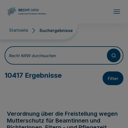
Direkt zum Inhalt
Startseite
Suchergebnisse
Suchergebnisse
Recht NRW durchsuchen
10417 Ergebnisse
Filter
Verordnung über die Freistellung wegen
Mutterschutz für Beamtinnen und
Richterinnen, Eltern - und Pflegezeit,