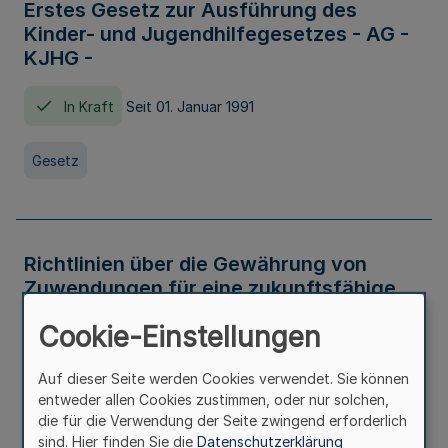
Erstes Gesetz zur Ausführung des
Kinder- und Jugendhilfegesetzes - AG -
KJHG -
In Kraft
Seit 01. Januar 1991
Gesetz
Richtlinien über die Gewährung von
Zuwendungen für eine zukunftsfähige
und nachhaltige Abwasserbeseitigung in
Cookie-Einstellungen
Nordrhein-Westfalen
Auf dieser Seite werden Cookies verwendet. Sie können
In Kraft
entweder allen Cookies zustimmen, oder nur solchen,
die für die Verwendung der Seite zwingend erforderlich
Verwaltungsvorschrift
sind. Hier finden Sie die
Datenschutzerklärung