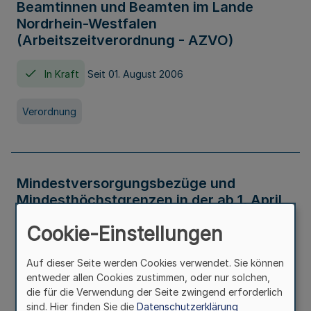
Beamtinnen und Beamten im Lande
Nordrhein-Westfalen
(Arbeitszeitverordnung - AZVO)
In Kraft
Seit 01. August 2006
Verordnung
Mindestversorgungsbezüge und
Mindesthöchstgrenzen in der ab 1. April
2026 maßgeblichen Höhe
Cookie-Einstellungen
In Kraft
Seit 31. Juli 2026
Auf dieser Seite werden Cookies verwendet. Sie können
entweder allen Cookies zustimmen, oder nur solchen,
Verwaltungsvorschrift
die für die Verwendung der Seite zwingend erforderlich
sind. Hier finden Sie die
Datenschutzerklärung