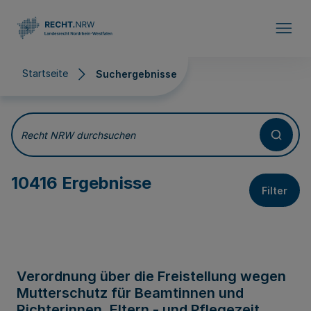
Direkt zum Inhalt
Startseite
Suchergebnisse
Suchergebnisse
Recht NRW durchsuchen
10416 Ergebnisse
Filter
Verordnung über die Freistellung wegen
Mutterschutz für Beamtinnen und
Richterinnen, Eltern - und Pflegezeit,