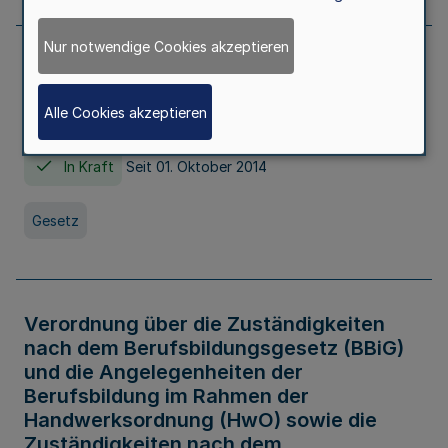
Nur notwendige Cookies akzeptieren
Gesetz über die Hochschulen des Landes
Nordrhein-Westfalen (Hochschulgesetz -
Alle Cookies akzeptieren
HG)
In Kraft
Seit 01. Oktober 2014
Gesetz
Verordnung über die Zuständigkeiten
nach dem Berufsbildungsgesetz (BBiG)
und die Angelegenheiten der
Berufsbildung im Rahmen der
Handwerksordnung (HwO) sowie die
Zuständigkeiten nach dem