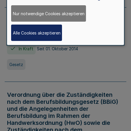
Nur notwendige Cookies akzeptieren
Gesetz über die Hochschulen des Landes
Nordrhein-Westfalen (Hochschulgesetz -
Alle Cookies akzeptieren
HG)
In Kraft
Seit 01. Oktober 2014
Gesetz
Verordnung über die Zuständigkeiten
nach dem Berufsbildungsgesetz (BBiG)
und die Angelegenheiten der
Berufsbildung im Rahmen der
Handwerksordnung (HwO) sowie die
Zuständigkeiten nach dem