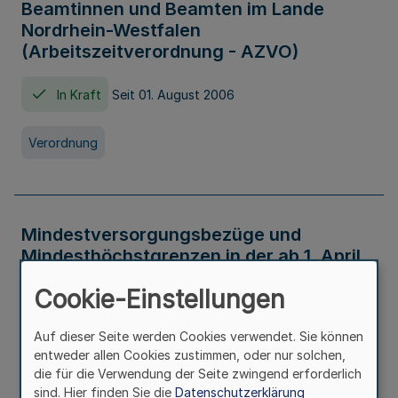
Beamtinnen und Beamten im Lande
Nordrhein-Westfalen
(Arbeitszeitverordnung - AZVO)
In Kraft
Seit 01. August 2006
Verordnung
Mindestversorgungsbezüge und
Mindesthöchstgrenzen in der ab 1. April
2026 maßgeblichen Höhe
Cookie-Einstellungen
In Kraft
Seit 31. Juli 2026
Auf dieser Seite werden Cookies verwendet. Sie können
entweder allen Cookies zustimmen, oder nur solchen,
Verwaltungsvorschrift
die für die Verwendung der Seite zwingend erforderlich
sind. Hier finden Sie die
Datenschutzerklärung