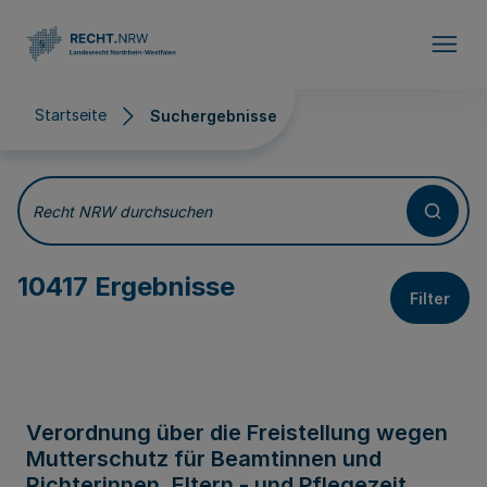
Direkt zum Inhalt
Startseite
Suchergebnisse
Suchergebnisse
Recht NRW durchsuchen
10417 Ergebnisse
Filter
Verordnung über die Freistellung wegen
Mutterschutz für Beamtinnen und
Richterinnen, Eltern - und Pflegezeit,