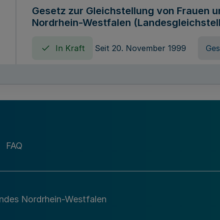
Gesetz zur Gleichstellung von Frauen 
Nordrhein-Westfalen (Landesgleichstel
In Kraft
Seit 20. November 1999
Ges
Gebührenordnung für Amtshandlungen 
zuständigen Ministeriums des Landes 
In Kraft
Seit 09. Januar 2016
Verord
FAQ
Gesetz über die Evangelische Fachhoc
Lippe
andes Nordrhein-Westfalen
In Kraft
Seit 29. Dezember 1987
Ges