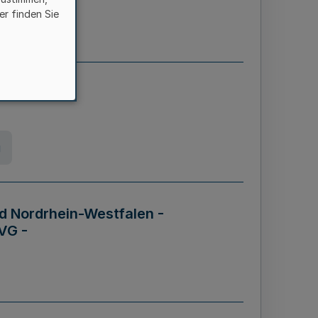
er finden Sie
etz
g
d Nordrhein-Westfalen -
VG -