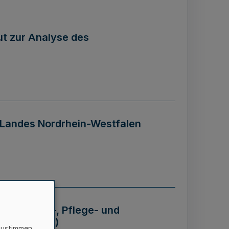
tut zur Analyse des
 Landes Nordrhein-Westfalen
Krankheits-, Pflege- und
 - BVO NRW)
zustimmen,