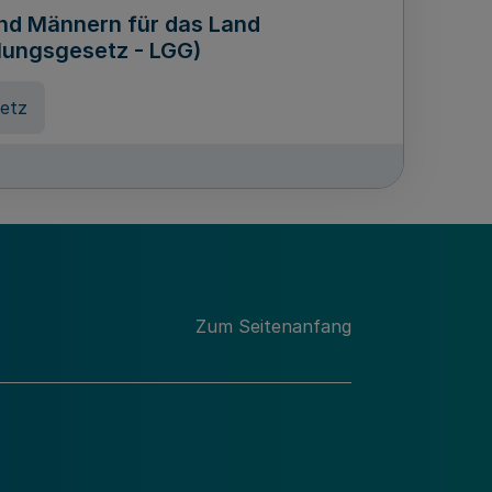
und Männern für das Land
lungsgesetz - LGG)
etz
des für Wissenschaft
Nordrhein-Westfalen
nung
Zum Seitenanfang
hschule Rheinland-Westfalen-
etz