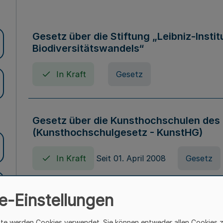
Gesetz über die Stiftung „Leibniz-Insti
Biodiversitätswandels“
In Kraft
Gesetz
Gesetz über die Kunsthochschulen des
(Kunsthochschulgesetz - KunstHG)
In Kraft
Seit 01. April 2008
Gesetz
e-Einstellungen
Verordnung über Beihilfen in Geburts-, 
Todesfällen (Beihilfenverordnung NRW
ite werden Cookies verwendet. Sie können entweder allen Cookies 