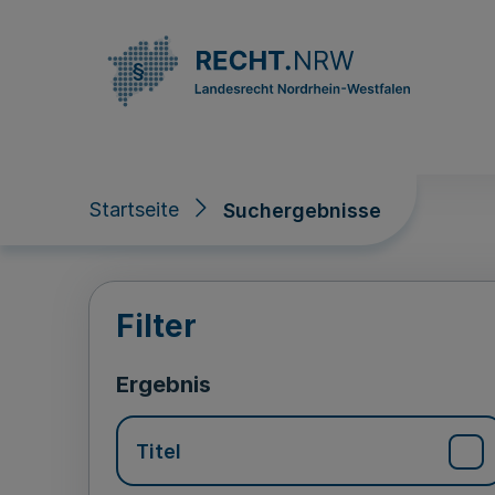
Direkt zum Inhalt
Startseite
Suchergebnisse
Suchergebnisse
Filter
Ergebnis
Titel