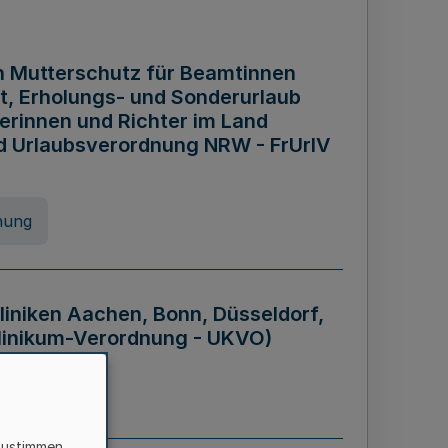
n Mutterschutz für Beamtinnen
it, Erholungs- und Sonderurlaub
rinnen und Richter im Land
nd Urlaubsverordnung NRW - FrUrlV
nung
liniken Aachen, Bonn, Düsseldorf,
klinikum-Verordnung - UKVO)
nung
zustimmen,