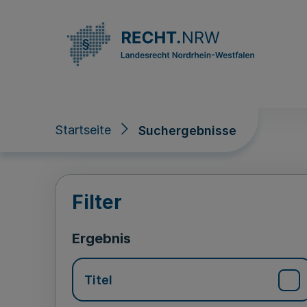
Direkt zum Inhalt
Startseite
Suchergebnisse
Suchergebnisse
Filter
Ergebnis
Titel