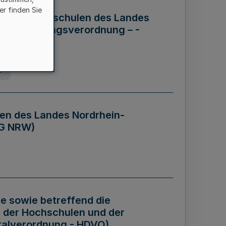
er finden Sie
ng der Hochschulen des Landes
haftsführungsverordnung – -
g
en des Landes Nordrhein-
BG NRW)
re sowie betreffend die
 der Hochschulen und der
talverordnung - HDVO)