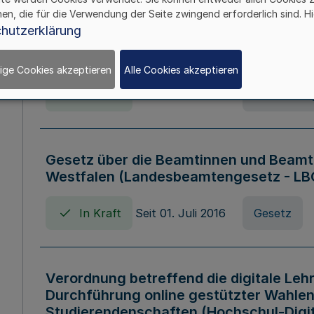
hen, die für die Verwendung der Seite zwingend erforderlich sind. Hi
Verordnung über die Wirtschaftsführu
hutzerklärung
Nordrhein-Westfalen (Hochschulwirtsc
HWFVO)
ige Cookies akzeptieren
Alle Cookies akzeptieren
In Kraft
Seit 11. Juli 2007
Verordnun
Gesetz über die Beamtinnen und Beamt
Westfalen (Landesbeamtengesetz - L
In Kraft
Seit 01. Juli 2016
Gesetz
Verordnung betreffend die digitale Leh
Durchführung online gestützter Wahlen
Studierendenschaften (Hochschul-Digi