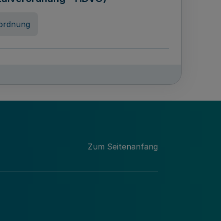
ordnung
rreneigenschaft und
schulen des Landes Nordrhein-
ng
Zum Seitenanfang
chschulabgaben
-VO)
nung