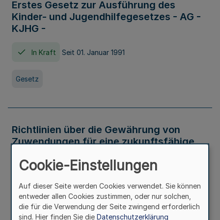
Erstes Gesetz zur Ausführung des
Kinder- und Jugendhilfegesetzes - AG -
KJHG -
In Kraft
Seit 01. Januar 1991
Gesetz
Richtlinien über die Gewährung von
Zuwendungen für eine zukunftsfähige
und nachhaltige Abwasserbeseitigung in
Cookie-Einstellungen
Nordrhein-Westfalen
Auf dieser Seite werden Cookies verwendet. Sie können
In Kraft
entweder allen Cookies zustimmen, oder nur solchen,
die für die Verwendung der Seite zwingend erforderlich
Verwaltungsvorschrift
sind. Hier finden Sie die
Datenschutzerklärung