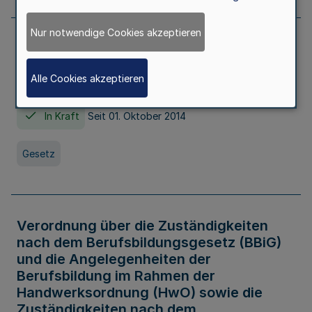
Nur notwendige Cookies akzeptieren
Gesetz über die Hochschulen des Landes
Nordrhein-Westfalen (Hochschulgesetz -
Alle Cookies akzeptieren
HG)
In Kraft
Seit 01. Oktober 2014
Gesetz
Verordnung über die Zuständigkeiten
nach dem Berufsbildungsgesetz (BBiG)
und die Angelegenheiten der
Berufsbildung im Rahmen der
Handwerksordnung (HwO) sowie die
Zuständigkeiten nach dem