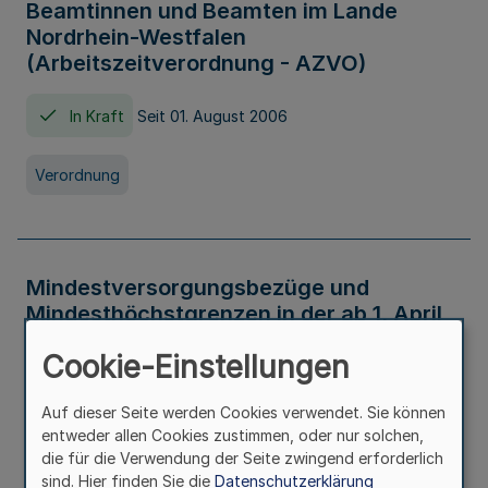
Beamtinnen und Beamten im Lande
Nordrhein-Westfalen
(Arbeitszeitverordnung - AZVO)
In Kraft
Seit 01. August 2006
Verordnung
Mindestversorgungsbezüge und
Mindesthöchstgrenzen in der ab 1. April
2026 maßgeblichen Höhe
Cookie-Einstellungen
In Kraft
Seit 31. Juli 2026
Auf dieser Seite werden Cookies verwendet. Sie können
entweder allen Cookies zustimmen, oder nur solchen,
Verwaltungsvorschrift
die für die Verwendung der Seite zwingend erforderlich
sind. Hier finden Sie die
Datenschutzerklärung