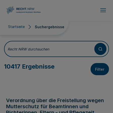
Direkt zum Inhalt
Startseite
Suchergebnisse
Suchergebnisse
Recht NRW durchsuchen
10417 Ergebnisse
Filter
Verordnung über die Freistellung wegen
Mutterschutz für Beamtinnen und
Richterinnen, Eltern - und Pflegezeit,