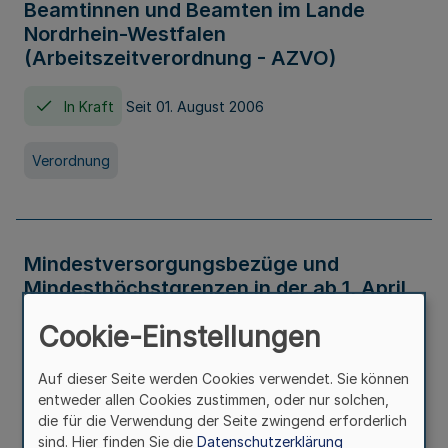
Beamtinnen und Beamten im Lande
Nordrhein-Westfalen
(Arbeitszeitverordnung - AZVO)
In Kraft
Seit 01. August 2006
Verordnung
Mindestversorgungsbezüge und
Mindesthöchstgrenzen in der ab 1. April
2026 maßgeblichen Höhe
Cookie-Einstellungen
In Kraft
Seit 31. Juli 2026
Auf dieser Seite werden Cookies verwendet. Sie können
entweder allen Cookies zustimmen, oder nur solchen,
Verwaltungsvorschrift
die für die Verwendung der Seite zwingend erforderlich
sind. Hier finden Sie die
Datenschutzerklärung