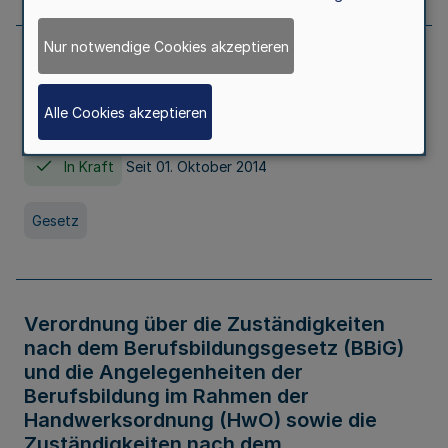
Nur notwendige Cookies akzeptieren
Gesetz über die Hochschulen des Landes
Nordrhein-Westfalen (Hochschulgesetz -
Alle Cookies akzeptieren
HG)
In Kraft
Seit 01. Oktober 2014
Gesetz
Verordnung über die Zuständigkeiten
nach dem Berufsbildungsgesetz (BBiG)
und die Angelegenheiten der
Berufsbildung im Rahmen der
Handwerksordnung (HwO) sowie die
Zuständigkeiten nach dem