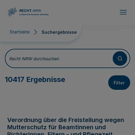
Direkt zum Inhalt
Startseite
Suchergebnisse
Suchergebnisse
Recht NRW durchsuchen
10417 Ergebnisse
Filter
Verordnung über die Freistellung wegen
Mutterschutz für Beamtinnen und
Richterinnen, Eltern - und Pflegezeit,