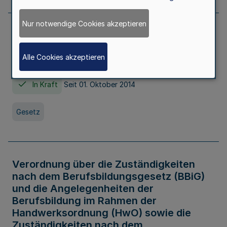
Nur notwendige Cookies akzeptieren
Gesetz über die Hochschulen des Landes
Nordrhein-Westfalen (Hochschulgesetz -
Alle Cookies akzeptieren
HG)
In Kraft
Seit 01. Oktober 2014
Gesetz
Verordnung über die Zuständigkeiten
nach dem Berufsbildungsgesetz (BBiG)
und die Angelegenheiten der
Berufsbildung im Rahmen der
Handwerksordnung (HwO) sowie die
Zuständigkeiten nach dem