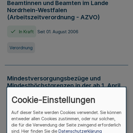
Beamtinnen und Beamten im Lande
Nordrhein-Westfalen
(Arbeitszeitverordnung - AZVO)
In Kraft
Seit 01. August 2006
Verordnung
Mindestversorgungsbezüge und
Mindesthöchstgrenzen in der ab 1. April
2026 maßgeblichen Höhe
Cookie-Einstellungen
In Kraft
Seit 31. Juli 2026
Auf dieser Seite werden Cookies verwendet. Sie können
entweder allen Cookies zustimmen, oder nur solchen,
Verwaltungsvorschrift
die für die Verwendung der Seite zwingend erforderlich
sind. Hier finden Sie die
Datenschutzerklärung