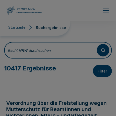
Direkt zum Inhalt
Startseite
Suchergebnisse
Suchergebnisse
Recht NRW durchsuchen
10417 Ergebnisse
Filter
Verordnung über die Freistellung wegen
Mutterschutz für Beamtinnen und
Richterinnen, Eltern - und Pflegezeit,