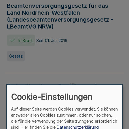
Beamtenversorgungsgesetz für das
Land Nordrhein-Westfalen
(Landesbeamtenversorgungsgesetz -
LBeamtVG NRW)
In Kraft
Seit 01. Juli 2016
Gesetz
Erstes Gesetz zur Ausführung des
Kinder- und Jugendhilfegesetzes - AG -
Cookie-Einstellungen
KJHG -
Auf dieser Seite werden Cookies verwendet. Sie können
In Kraft
Seit 01. Januar 1991
entweder allen Cookies zustimmen, oder nur solchen,
die für die Verwendung der Seite zwingend erforderlich
sind. Hier finden Sie die
Datenschutzerklärung