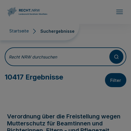
Direkt zum Inhalt
Startseite
Suchergebnisse
Suchergebnisse
Recht NRW durchsuchen
10417 Ergebnisse
Filter
Verordnung über die Freistellung wegen
Mutterschutz für Beamtinnen und
Richterinnen, Eltern - und Pflegezeit,