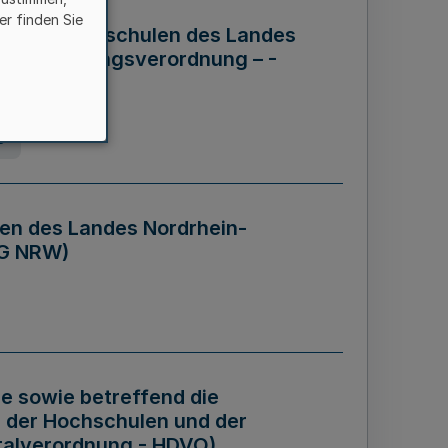
er finden Sie
ng der Hochschulen des Landes
haftsführungsverordnung – -
g
en des Landes Nordrhein-
BG NRW)
re sowie betreffend die
 der Hochschulen und der
talverordnung - HDVO)