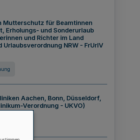
n Mutterschutz für Beamtinnen
it, Erholungs- und Sonderurlaub
rinnen und Richter im Land
nd Urlaubsverordnung NRW - FrUrlV
nung
liniken Aachen, Bonn, Düsseldorf,
klinikum-Verordnung - UKVO)
nung
zustimmen,