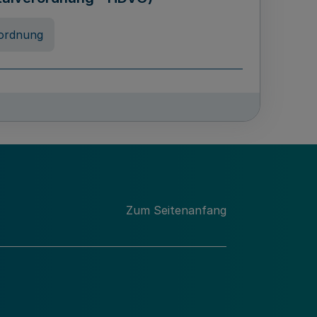
ordnung
rreneigenschaft und
schulen des Landes Nordrhein-
ng
Zum Seitenanfang
chschulabgaben
-VO)
nung