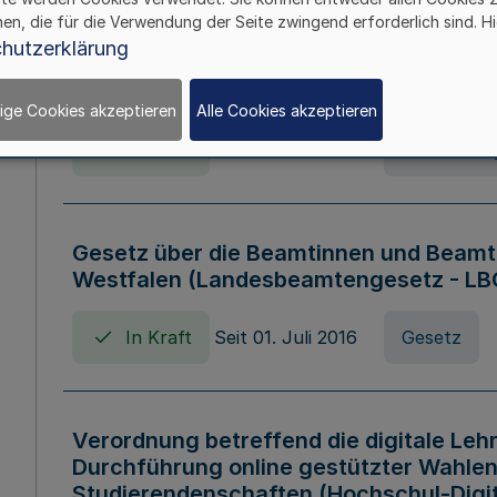
hen, die für die Verwendung der Seite zwingend erforderlich sind. Hi
Verordnung über die Wirtschaftsführu
hutzerklärung
Nordrhein-Westfalen (Hochschulwirtsc
HWFVO)
ige Cookies akzeptieren
Alle Cookies akzeptieren
In Kraft
Seit 11. Juli 2007
Verordnun
Gesetz über die Beamtinnen und Beamt
Westfalen (Landesbeamtengesetz - L
In Kraft
Seit 01. Juli 2016
Gesetz
Verordnung betreffend die digitale Leh
Durchführung online gestützter Wahlen
Studierendenschaften (Hochschul-Digi