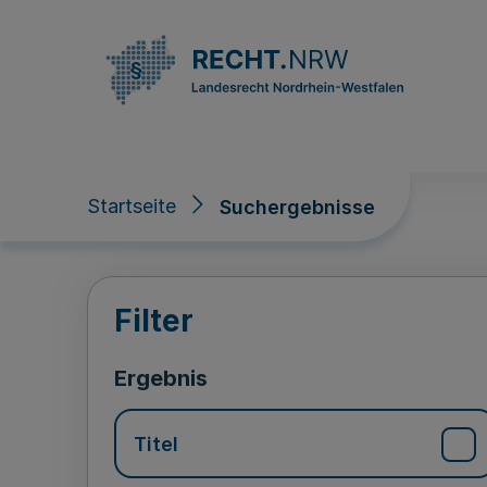
Direkt zum Inhalt
Startseite
Suchergebnisse
Suchergebnisse
Filter
Ergebnis
Titel