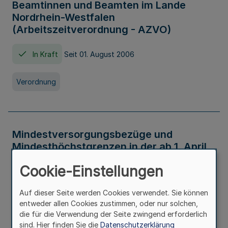
Beamtinnen und Beamten im Lande
Nordrhein-Westfalen
(Arbeitszeitverordnung - AZVO)
In Kraft
Seit 01. August 2006
Verordnung
Mindestversorgungsbezüge und
Mindesthöchstgrenzen in der ab 1. April
2026 maßgeblichen Höhe
Cookie-Einstellungen
In Kraft
Seit 31. Juli 2026
Auf dieser Seite werden Cookies verwendet. Sie können
entweder allen Cookies zustimmen, oder nur solchen,
Verwaltungsvorschrift
die für die Verwendung der Seite zwingend erforderlich
sind. Hier finden Sie die
Datenschutzerklärung