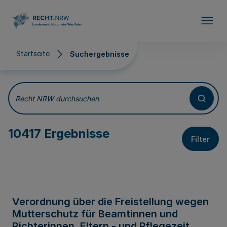
Direkt zum Inhalt
Startseite
Suchergebnisse
Suchergebnisse
Recht NRW durchsuchen
10417 Ergebnisse
Filter
Verordnung über die Freistellung wegen
Mutterschutz für Beamtinnen und
Richterinnen, Eltern - und Pflegezeit,