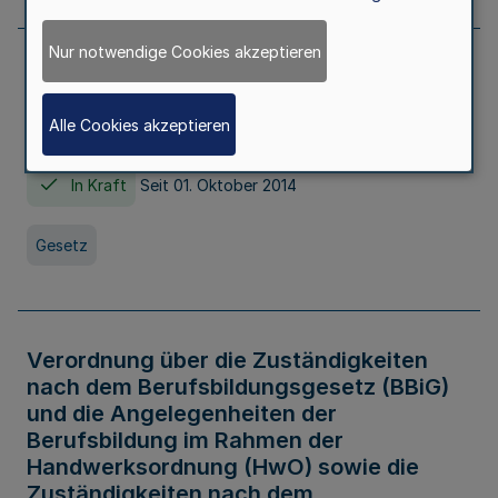
Nur notwendige Cookies akzeptieren
Gesetz über die Hochschulen des Landes
Nordrhein-Westfalen (Hochschulgesetz -
Alle Cookies akzeptieren
HG)
In Kraft
Seit 01. Oktober 2014
Gesetz
Verordnung über die Zuständigkeiten
nach dem Berufsbildungsgesetz (BBiG)
und die Angelegenheiten der
Berufsbildung im Rahmen der
Handwerksordnung (HwO) sowie die
Zuständigkeiten nach dem