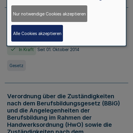
Nur notwendige Cookies akzeptieren
Gesetz über die Hochschulen des Landes
Nordrhein-Westfalen (Hochschulgesetz -
Alle Cookies akzeptieren
HG)
In Kraft
Seit 01. Oktober 2014
Gesetz
Verordnung über die Zuständigkeiten
nach dem Berufsbildungsgesetz (BBiG)
und die Angelegenheiten der
Berufsbildung im Rahmen der
Handwerksordnung (HwO) sowie die
Zuständigkeiten nach dem