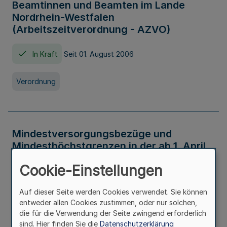
Beamtinnen und Beamten im Lande
Nordrhein-Westfalen
(Arbeitszeitverordnung - AZVO)
In Kraft
Seit 01. August 2006
Verordnung
Mindestversorgungsbezüge und
Mindesthöchstgrenzen in der ab 1. April
2026 maßgeblichen Höhe
Cookie-Einstellungen
In Kraft
Seit 31. Juli 2026
Auf dieser Seite werden Cookies verwendet. Sie können
entweder allen Cookies zustimmen, oder nur solchen,
Verwaltungsvorschrift
die für die Verwendung der Seite zwingend erforderlich
sind. Hier finden Sie die
Datenschutzerklärung