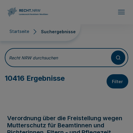
Direkt zum Inhalt
Startseite
Suchergebnisse
Suchergebnisse
Recht NRW durchsuchen
10416 Ergebnisse
Filter
Verordnung über die Freistellung wegen
Mutterschutz für Beamtinnen und
Richterinnen, Eltern - und Pflegezeit,