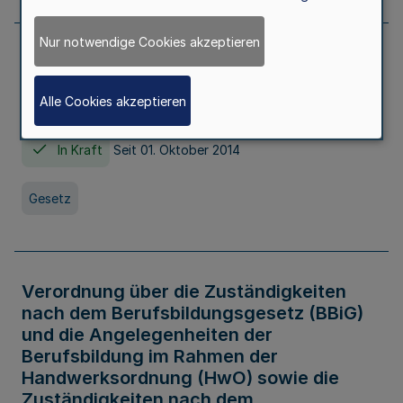
Nur notwendige Cookies akzeptieren
Gesetz über die Hochschulen des Landes
Nordrhein-Westfalen (Hochschulgesetz -
Alle Cookies akzeptieren
HG)
In Kraft
Seit 01. Oktober 2014
Gesetz
Verordnung über die Zuständigkeiten
nach dem Berufsbildungsgesetz (BBiG)
und die Angelegenheiten der
Berufsbildung im Rahmen der
Handwerksordnung (HwO) sowie die
Zuständigkeiten nach dem