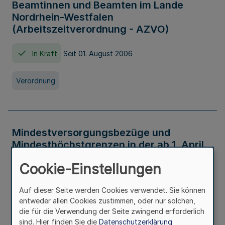
Beamtinnen und Beamten im Lande
Nordrhein-Westfalen
(Arbeitszeitverordnung - AZVO)
In Kraft
Seit 01. August 2006
Verordnung
Mindestversorgungsbezüge und
Mindesthöchstgrenzen in der ab 1. April
2026 maßgeblichen Höhe
Cookie-Einstellungen
In Kraft
Seit 31. Juli 2026
Auf dieser Seite werden Cookies verwendet. Sie können
entweder allen Cookies zustimmen, oder nur solchen,
Verwaltungsvorschrift
die für die Verwendung der Seite zwingend erforderlich
sind. Hier finden Sie die
Datenschutzerklärung