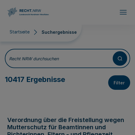
Direkt zum Inhalt
Startseite
Suchergebnisse
Suchergebnisse
Recht NRW durchsuchen
10417 Ergebnisse
Filter
Verordnung über die Freistellung wegen
Mutterschutz für Beamtinnen und
Richterinnen, Eltern - und Pflegezeit,