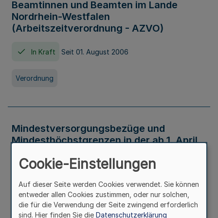
Beamtinnen und Beamten im Lande
Nordrhein-Westfalen
(Arbeitszeitverordnung - AZVO)
In Kraft
Seit 01. August 2006
Verordnung
Mindestversorgungsbezüge und
Mindesthöchstgrenzen in der ab 1. April
2026 maßgeblichen Höhe
Cookie-Einstellungen
In Kraft
Seit 31. Juli 2026
Auf dieser Seite werden Cookies verwendet. Sie können
entweder allen Cookies zustimmen, oder nur solchen,
Verwaltungsvorschrift
die für die Verwendung der Seite zwingend erforderlich
sind. Hier finden Sie die
Datenschutzerklärung