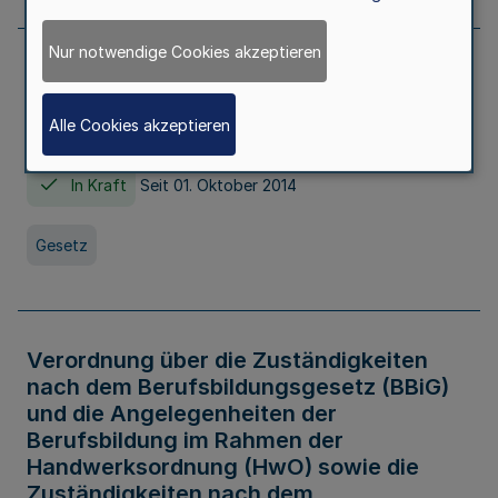
Nur notwendige Cookies akzeptieren
Gesetz über die Hochschulen des Landes
Nordrhein-Westfalen (Hochschulgesetz -
Alle Cookies akzeptieren
HG)
In Kraft
Seit 01. Oktober 2014
Gesetz
Verordnung über die Zuständigkeiten
nach dem Berufsbildungsgesetz (BBiG)
und die Angelegenheiten der
Berufsbildung im Rahmen der
Handwerksordnung (HwO) sowie die
Zuständigkeiten nach dem