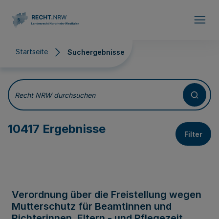
Direkt zum Inhalt
Startseite
Suchergebnisse
Suchergebnisse
Recht NRW durchsuchen
10417 Ergebnisse
Filter
Verordnung über die Freistellung wegen
Mutterschutz für Beamtinnen und
Richterinnen, Eltern - und Pflegezeit,