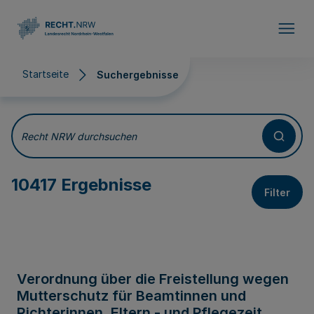
Direkt zum Inhalt
Startseite
Suchergebnisse
Suchergebnisse
Recht NRW durchsuchen
10417 Ergebnisse
Filter
Verordnung über die Freistellung wegen
Mutterschutz für Beamtinnen und
Richterinnen, Eltern - und Pflegezeit,