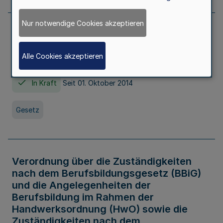
Nur notwendige Cookies akzeptieren
Gesetz über die Hochschulen des Landes
Nordrhein-Westfalen (Hochschulgesetz -
Alle Cookies akzeptieren
HG)
In Kraft
Seit 01. Oktober 2014
Gesetz
Verordnung über die Zuständigkeiten
nach dem Berufsbildungsgesetz (BBiG)
und die Angelegenheiten der
Berufsbildung im Rahmen der
Handwerksordnung (HwO) sowie die
Zuständigkeiten nach dem