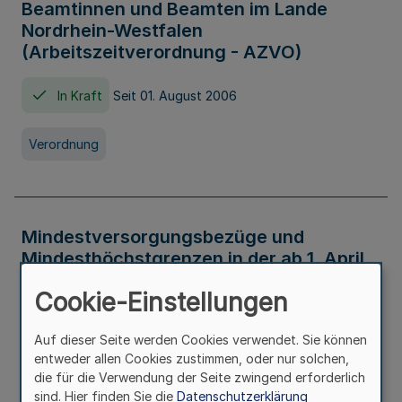
Beamtinnen und Beamten im Lande
Nordrhein-Westfalen
(Arbeitszeitverordnung - AZVO)
In Kraft
Seit 01. August 2006
Verordnung
Mindestversorgungsbezüge und
Mindesthöchstgrenzen in der ab 1. April
2026 maßgeblichen Höhe
Cookie-Einstellungen
In Kraft
Seit 31. Juli 2026
Auf dieser Seite werden Cookies verwendet. Sie können
entweder allen Cookies zustimmen, oder nur solchen,
Verwaltungsvorschrift
die für die Verwendung der Seite zwingend erforderlich
sind. Hier finden Sie die
Datenschutzerklärung