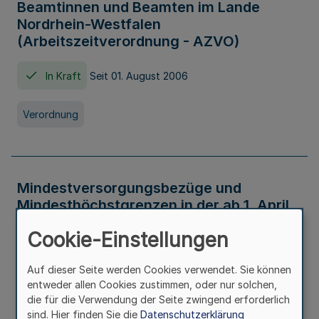
Beamtinnen und Beamten im Lande
Nordrhein-Westfalen
(Arbeitszeitverordnung - AZVO)
In Kraft
Seit 01. August 2006
Verordnung
Mindestversorgungsbezüge und
Mindesthöchstgrenzen in der ab 1. April
2026 maßgeblichen Höhe
Cookie-Einstellungen
In Kraft
Seit 31. Juli 2026
Auf dieser Seite werden Cookies verwendet. Sie können
entweder allen Cookies zustimmen, oder nur solchen,
Verwaltungsvorschrift
die für die Verwendung der Seite zwingend erforderlich
sind. Hier finden Sie die
Datenschutzerklärung