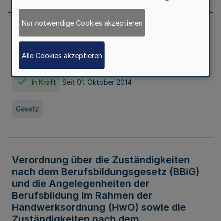
Nur notwendige Cookies akzeptieren
Gesetz über die Hochschulen des Landes
Nordrhein-Westfalen (Hochschulgesetz -
Alle Cookies akzeptieren
HG)
In Kraft
Seit 01. Oktober 2014
Gesetz
Verordnung über die Zuständigkeiten
nach dem Berufsbildungsgesetz (BBiG)
und die Angelegenheiten der
Berufsbildung im Rahmen der
Handwerksordnung (HwO) sowie die
Zuständigkeiten nach dem