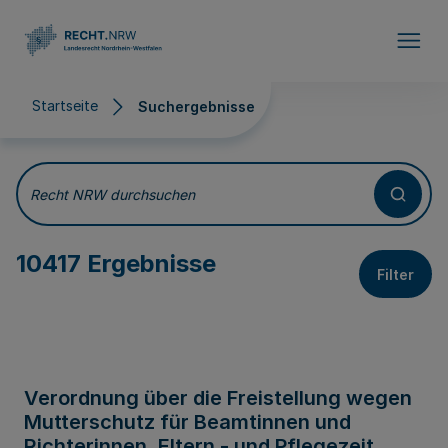
Direkt zum Inhalt
Startseite
Suchergebnisse
Suchergebnisse
Recht NRW durchsuchen
10417 Ergebnisse
Filter
Verordnung über die Freistellung wegen
Mutterschutz für Beamtinnen und
Richterinnen, Eltern - und Pflegezeit,