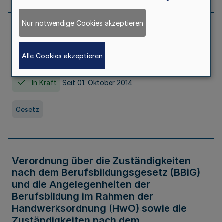
Nur notwendige Cookies akzeptieren
Gesetz über die Hochschulen des Landes
Nordrhein-Westfalen (Hochschulgesetz -
Alle Cookies akzeptieren
HG)
In Kraft
Seit 01. Oktober 2014
Gesetz
Verordnung über die Zuständigkeiten
nach dem Berufsbildungsgesetz (BBiG)
und die Angelegenheiten der
Berufsbildung im Rahmen der
Handwerksordnung (HwO) sowie die
Zuständigkeiten nach dem