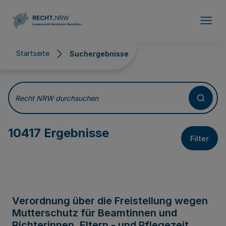
Direkt zum Inhalt
Startseite
Suchergebnisse
Suchergebnisse
Recht NRW durchsuchen
10417 Ergebnisse
Filter
Verordnung über die Freistellung wegen
Mutterschutz für Beamtinnen und
Richterinnen, Eltern - und Pflegezeit,