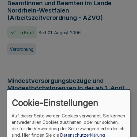
Beamtinnen und Beamten im Lande
Nordrhein-Westfalen
(Arbeitszeitverordnung - AZVO)
In Kraft
Seit 01. August 2006
Verordnung
Mindestversorgungsbezüge und
Mindesthöchstgrenzen in der ab 1. April
2026 maßgeblichen Höhe
Cookie-Einstellungen
In Kraft
Seit 31. Juli 2026
Auf dieser Seite werden Cookies verwendet. Sie können
entweder allen Cookies zustimmen, oder nur solchen,
Verwaltungsvorschrift
die für die Verwendung der Seite zwingend erforderlich
sind. Hier finden Sie die
Datenschutzerklärung