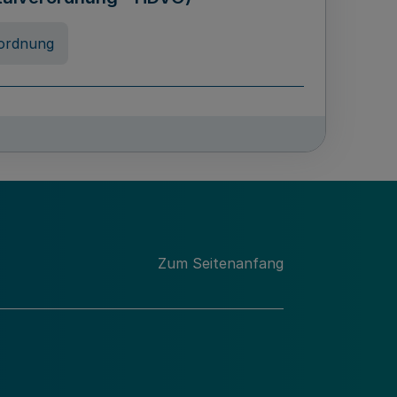
ordnung
chschulabgaben
-VO)
nung
Zum Seitenanfang
 Landes Nordrhein-Westfalen