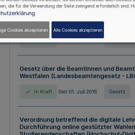
hen, die für die Verwendung der Seite zwingend erforderlich sind. Hi
Verordnung über die Wirtschaftsführu
hutzerklärung
Nordrhein-Westfalen (Hochschulwirtsc
HWFVO)
ige Cookies akzeptieren
Alle Cookies akzeptieren
In Kraft
Seit 11. Juli 2007
Verordnun
Gesetz über die Beamtinnen und Beamt
Westfalen (Landesbeamtengesetz - L
In Kraft
Seit 01. Juli 2016
Gesetz
Verordnung betreffend die digitale Leh
Durchführung online gestützter Wahlen
Studierendenschaften (Hochschul-Digi