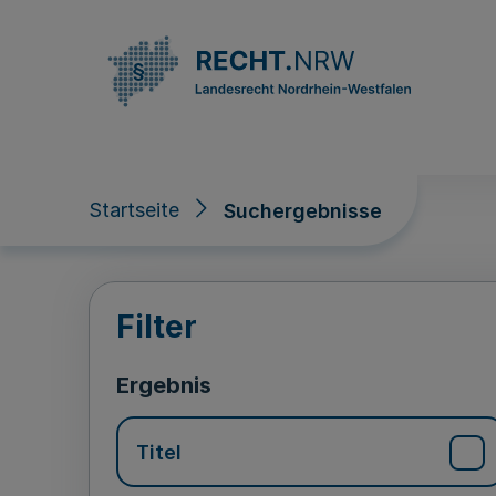
Direkt zum Inhalt
Startseite
Suchergebnisse
Suchergebnisse
Filter
Ergebnis
Titel