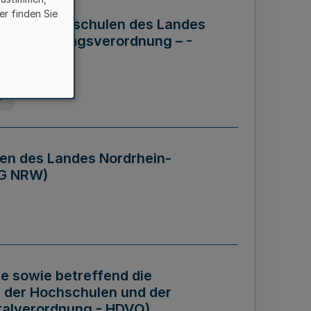
er finden Sie
ng der Hochschulen des Landes
haftsführungsverordnung – -
g
en des Landes Nordrhein-
BG NRW)
re sowie betreffend die
 der Hochschulen und der
talverordnung - HDVO)