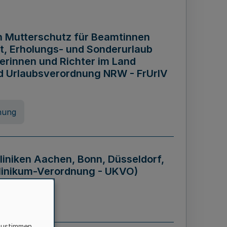
n Mutterschutz für Beamtinnen
it, Erholungs- und Sonderurlaub
rinnen und Richter im Land
nd Urlaubsverordnung NRW - FrUrlV
nung
liniken Aachen, Bonn, Düsseldorf,
klinikum-Verordnung - UKVO)
nung
zustimmen,