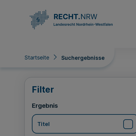
Direkt zum Inhalt
Startseite
Suchergebnisse
Suchergebnisse
Filter
Ergebnis
Titel