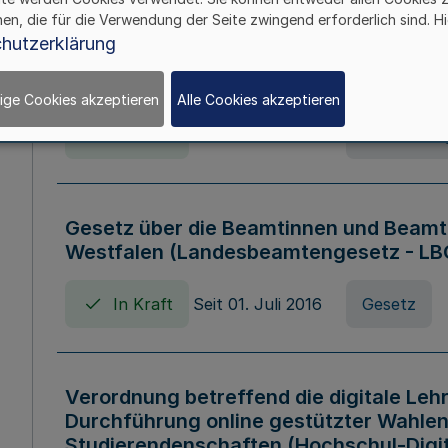
hen, die für die Verwendung der Seite zwingend erforderlich sind. Hi
Verordnung über die Wirtschaftsführu
hutzerklärung
Nordrhein-Westfalen (Hochschulwirtsc
HWFVO)
ige Cookies akzeptieren
Alle Cookies akzeptieren
In Kraft
Seit 11. Juli 2007
Verordnun
Gesetz über die Beamtinnen und Beamt
Westfalen (Landesbeamtengesetz - L
In Kraft
Seit 01. Juli 2016
Gesetz
Verordnung betreffend die digitale Leh
Durchführung online gestützter Wahlen
Studierendenschaften (Hochschul-Digi