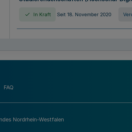
In Kraft
Seit 18. November 2020
Ver
Verordnung über die Erhebung von Ho
(Hochschulabgabenverordnung - HAbg
In Kraft
Seit 26. August 2015
Verord
FAQ
Gesetz über die Kunsthochschulen des
(Kunsthochschulgesetz - KunstHG)
In Kraft
Seit 01. April 2008
Gesetz
andes Nordrhein-Westfalen