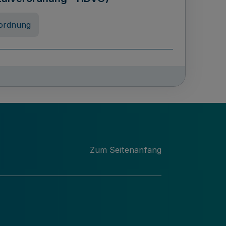
ordnung
chschulabgaben
-VO)
nung
Zum Seitenanfang
 Landes Nordrhein-Westfalen