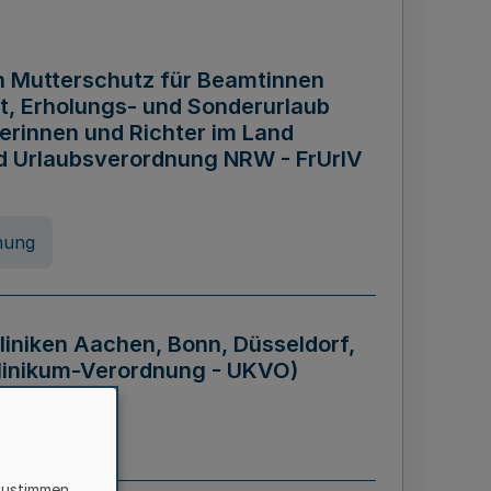
n Mutterschutz für Beamtinnen
it, Erholungs- und Sonderurlaub
rinnen und Richter im Land
nd Urlaubsverordnung NRW - FrUrlV
nung
liniken Aachen, Bonn, Düsseldorf,
klinikum-Verordnung - UKVO)
nung
zustimmen,