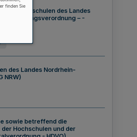
er finden Sie
ng der Hochschulen des Landes
haftsführungsverordnung – -
g
en des Landes Nordrhein-
BG NRW)
re sowie betreffend die
 der Hochschulen und der
talverordnung - HDVO)