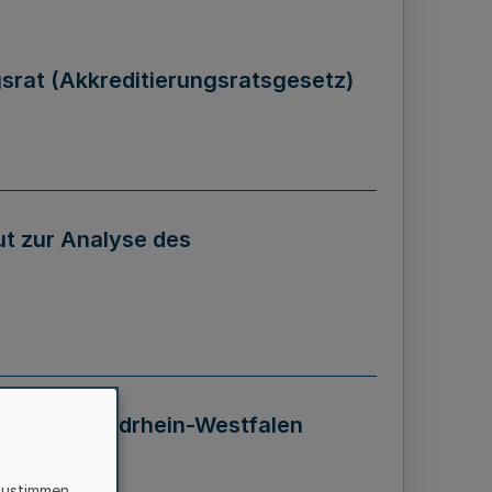
gsrat (Akkreditierungsratsgesetz)
tut zur Analyse des
 Landes Nordrhein-Westfalen
zustimmen,