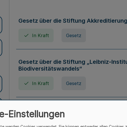
Gesetz über die Stiftung Akkreditierun
In Kraft
Gesetz
Gesetz über die Stiftung „Leibniz-Insti
Biodiversitätswandels“
In Kraft
Gesetz
Gesetz über die Kunsthochschulen des
e-Einstellungen
(Kunsthochschulgesetz - KunstHG)
ite werden Cookies verwendet. Sie können entweder allen Cookies 