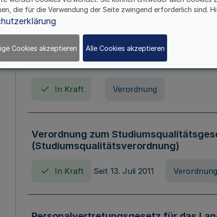
In Kraft
Seit 01. April 2008
Gesetz
hen, die für die Verwendung der Seite zwingend erforderlich sind. Hi
hutzerklärung
ige Cookies akzeptieren
Alle Cookies akzeptieren
Verordnung über Beihilfen in Geburts-, 
Todesfällen (Beihilfenverordnung NRW
In Kraft
Verordnung
Verordnung zum Studiumsqualitätsges
(Studiumsqualitätsverordnung)
In Kraft
Seit 13. Juli 2011
Verordnun
Personalvertretungsgesetz für das Lan