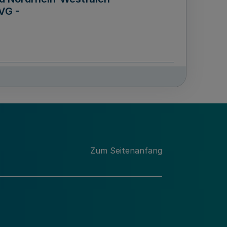
VG -
und Männern für das Land
lungsgesetz - LGG)
etz
Zum Seitenanfang
des für Wissenschaft
Nordrhein-Westfalen
nung