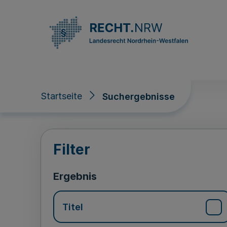
Direkt zum Inhalt
Startseite
Suchergebnisse
Suchergebnisse
Filter
Ergebnis
Titel