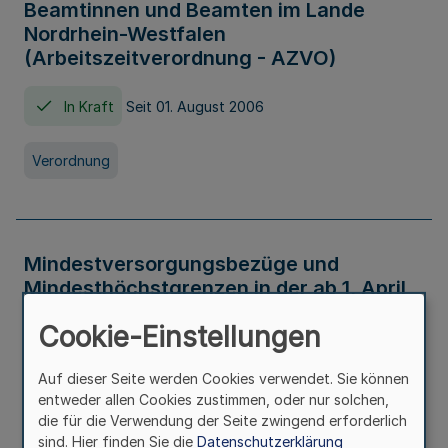
Beamtinnen und Beamten im Lande
Nordrhein-Westfalen
(Arbeitszeitverordnung - AZVO)
In Kraft
Seit 01. August 2006
Verordnung
Mindestversorgungsbezüge und
Mindesthöchstgrenzen in der ab 1. April
2026 maßgeblichen Höhe
Cookie-Einstellungen
In Kraft
Seit 31. Juli 2026
Auf dieser Seite werden Cookies verwendet. Sie können
entweder allen Cookies zustimmen, oder nur solchen,
Verwaltungsvorschrift
die für die Verwendung der Seite zwingend erforderlich
sind. Hier finden Sie die
Datenschutzerklärung