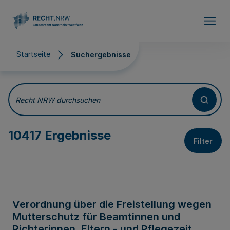
Direkt zum Inhalt
Startseite
Suchergebnisse
Suchergebnisse
Recht NRW durchsuchen
10417 Ergebnisse
Filter
Verordnung über die Freistellung wegen
Mutterschutz für Beamtinnen und
Richterinnen, Eltern - und Pflegezeit,