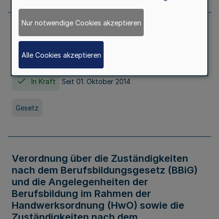
Nur notwendige Cookies akzeptieren
Gesetz über die Hochschulen des Landes
Nordrhein-Westfalen (Hochschulgesetz -
Alle Cookies akzeptieren
HG)
In Kraft
Seit 01. Oktober 2014
Gesetz
Verordnung über die Zuständigkeiten
nach dem Berufsbildungsgesetz (BBiG)
und die Angelegenheiten der
Berufsbildung im Rahmen der
Handwerksordnung (HwO) sowie die
Zuständigkeiten nach dem